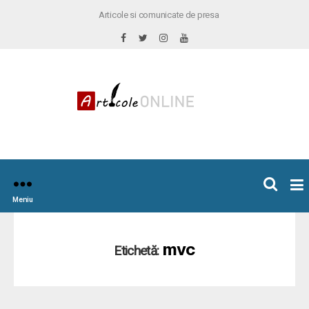
Articole si comunicate de presa
×
icoleOnline.info
Meniu
mvc
Etichetă: