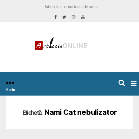
Articole si comunicate de presa
×
icoleOnline.info
Meniu
Nami Cat nebulizator
Etichetă: