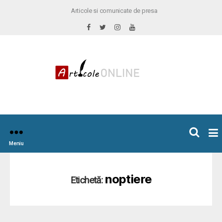
Articole si comunicate de presa
×
icoleOnline.info
Meniu
noptiere
Etichetă: