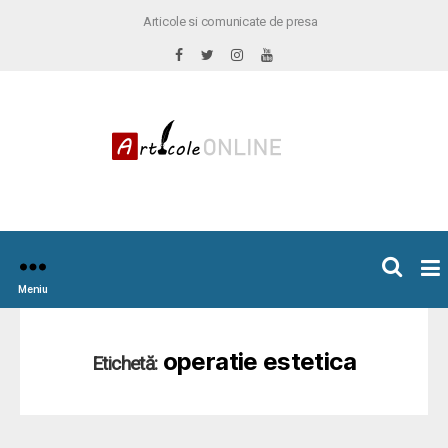
Articole si comunicate de presa
×
icoleOnline.info
Meniu
operatie estetica
Etichetă: