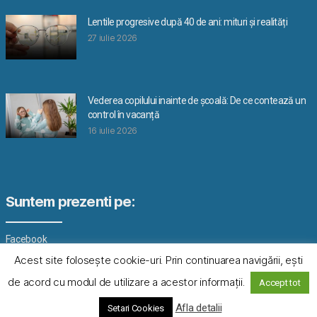
Lentile progresive după 40 de ani: mituri și realități
27 iulie 2026
Vederea copilului inainte de școală: De ce contează un
control în vacanță
16 iulie 2026
Suntem prezenti pe:
Facebook
Acest site foloseşte cookie-uri. Prin continuarea navigării, eşti
de acord cu modul de utilizare a acestor informaţii.
Accept tot
© 2026
ArticoleOnline.info
Sus
↑
Afla detalii
Setari Cookies