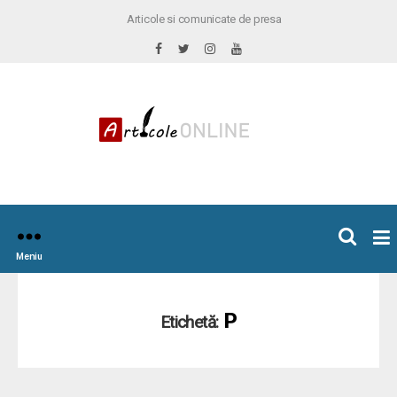
Articole si comunicate de presa
×
icoleOnline.info
Meniu
P
Etichetă: