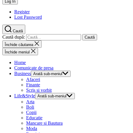
Register
Lost Password
Caută
Caută după:
Închide căutarea
Închide meniul
Home
Comunicate de presa
Business
Arată sub-meniul
Afaceri
Finante
Scris si vorbit
Life&Style
Arată sub-meniul
Arta
Boli
Copii
Educatie
Mancare si Bautura
Moda