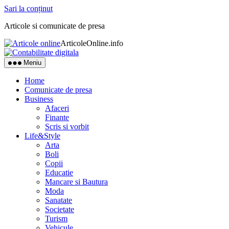
Sari la conținut
Articole si comunicate de presa
ArticoleOnline.info
Meniu
Home
Comunicate de presa
Business
Afaceri
Finante
Scris si vorbit
Life&Style
Arta
Boli
Copii
Educatie
Mancare si Bautura
Moda
Sanatate
Societate
Turism
Vehicule