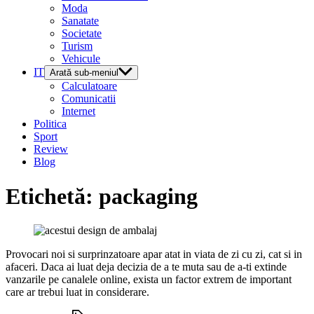
Moda
Sanatate
Societate
Turism
Vehicule
IT
Arată sub-meniul
Calculatoare
Comunicatii
Internet
Politica
Sport
Review
Blog
Etichetă:
packaging
Provocari noi si surprinzatoare apar atat in ​​viata de zi cu zi, cat si in
afaceri. Daca ai luat deja decizia de a te muta sau de a-ti extinde
vanzarile pe canalele online, exista un factor extrem de important
care ar trebui luat in considerare.