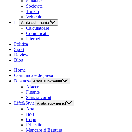
Sanatate
Societate
Turism
Vehicule
IT
Arată sub-meniul
Calculatoare
Comunicatii
Internet
Politica
Sport
Review
Blog
Home
Comunicate de presa
Business
Arată sub-meniul
Afaceri
Finante
Scris si vorbit
Life&Style
Arată sub-meniul
Arta
Boli
Copii
Educatie
Mancare si Bautura