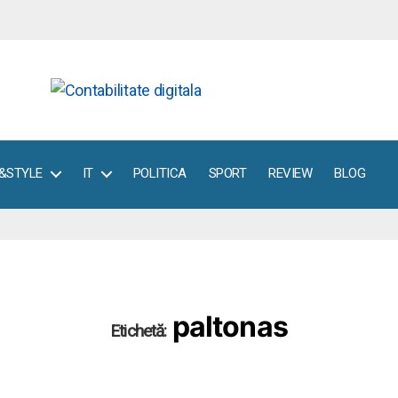
E&STYLE
IT
POLITICA
SPORT
REVIEW
BLOG
paltonas
Etichetă: