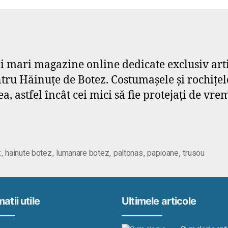
ai mari magazine online dedicate exclusiv art
u Hăinuțe de Botez. Costumașele și rochițele
a, astfel încât cei mici să fie protejați de vre
,
,
,
,
,
z
hainute botez
lumanare botez
paltonas
papioane
trusou
atii utile
Ultimele articole