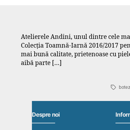
Atelierele Andini, unul dintre cele m
Colecția Toamnă-Iarnă 2016/2017 pentr
mai bună calitate, prietenoase cu piele
aibă parte […]
bote
Etichete
Despre noi
Inform