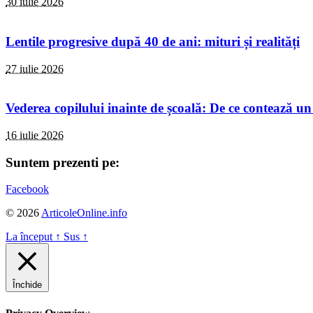
30 iulie 2026
Lentile progresive după 40 de ani: mituri și realități
27 iulie 2026
Vederea copilului inainte de școală: De ce contează un
16 iulie 2026
Suntem prezenti pe:
Facebook
© 2026
ArticoleOnline.info
La început
↑
Sus
↑
Închide