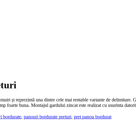
turi
jmuiri și reprezintă una dintre cele mai rentable variante de delimitare.
timp foarte buna. Montajul gardului zincat este realizat cu usurinta dator
i bordurate
,
panouri bordurate preturi
,
pret panou bordurat