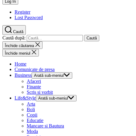
Register
Lost Password
Caută
Caută după:
Închide căutarea
Închide meniul
Home
Comunicate de presa
Business
Arată sub-meniul
Afaceri
Finante
Scris si vorbit
Life&Style
Arată sub-meniul
Arta
Boli
Copii
Educatie
Mancare si Bautura
Moda