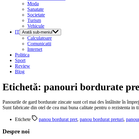
Moda
Sanatate
Societate
Turism
Vehicule
IT
Arată sub-meniul
Calculatoare
Comunicatii
Internet
Politica
Sport
Review
Blog
Etichetă:
panouri bordurate pre
Panourile de gard bordurate zincate sunt cel mai des întâlnite în împre
Sunt fabricate din otel de cea mai buna calitate pentru o rezistenta in 
Etichete
panou bordurat pret
,
panou bordurat preturi
,
panour
Despre noi