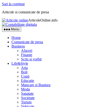
Sari la conținut
Articole si comunicate de presa
ArticoleOnline.info
Meniu
Home
Comunicate de presa
Business
Afaceri
Finante
Scris si vorbit
Life&Style
Arta
Boli
Copii
Educatie
Mancare si Bautura
Moda
Sanatate
Societate
Turism
Vehicule