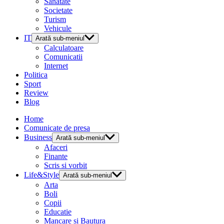
Sanatate
Societate
Turism
Vehicule
IT
Arată sub-meniul
Calculatoare
Comunicatii
Internet
Politica
Sport
Review
Blog
Home
Comunicate de presa
Business
Arată sub-meniul
Afaceri
Finante
Scris si vorbit
Life&Style
Arată sub-meniul
Arta
Boli
Copii
Educatie
Mancare si Bautura