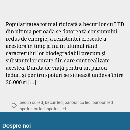
Popularitatea tot mai ridicată a becurilor cu LED
din ultima perioadă se datorează consumului
redus de energie, a rezistenței crescute a
acestora în timp și nu în ultimul rând
caracterului lor biodegradabil precum și
substanțelor curate din care sunt realizate
acestea. Durata de viață pentru un panou
leduri și pentru spoturi se situează undeva între
30.000 și […]
,
,
,
,
becuri cu led
becuri led
panouri cu led
panouri led
Etichete
,
spoturi cu led
spoturi led
Despre noi