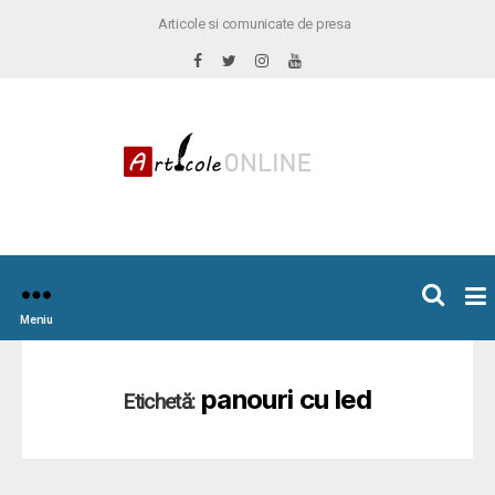
Articole si comunicate de presa
×
icoleOnline.info
Meniu
panouri cu led
Etichetă: