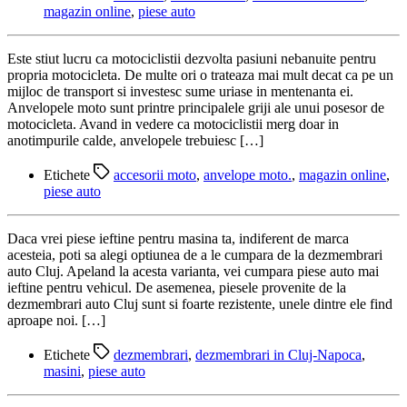
magazin online
,
piese auto
Este stiut lucru ca motociclistii dezvolta pasiuni nebanuite pentru
propria motocicleta. De multe ori o trateaza mai mult decat ca pe un
mijloc de transport si investesc sume uriase in mentenanta ei.
Anvelopele moto sunt printre principalele griji ale unui posesor de
motocicleta. Avand in vedere ca motociclistii merg doar in
anotimpurile calde, anvelopele trebuiesc […]
Etichete
accesorii moto
,
anvelope moto.
,
magazin online
,
piese auto
Daca vrei piese ieftine pentru masina ta, indiferent de marca
acesteia, poti sa alegi optiunea de a le cumpara de la dezmembrari
auto Cluj. Apeland la acesta varianta, vei cumpara piese auto mai
ieftine pentru vehicul. De asemenea, piesele provenite de la
dezmembrari auto Cluj sunt si foarte rezistente, unele dintre ele find
aproape noi. […]
Etichete
dezmembrari
,
dezmembrari in Cluj-Napoca
,
masini
,
piese auto