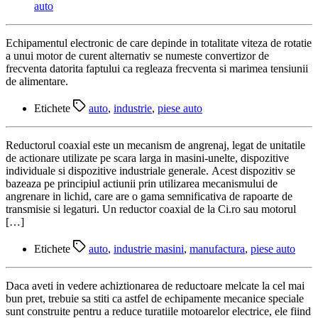
auto
Echipamentul electronic de care depinde in totalitate viteza de rotatie
a unui motor de curent alternativ se numeste convertizor de
frecventa datorita faptului ca regleaza frecventa si marimea tensiunii
de alimentare.
Etichete
auto
,
industrie
,
piese auto
Reductorul coaxial este un mecanism de angrenaj, legat de unitatile
de actionare utilizate pe scara larga in masini-unelte, dispozitive
individuale si dispozitive industriale generale. Acest dispozitiv se
bazeaza pe principiul actiunii prin utilizarea mecanismului de
angrenare in lichid, care are o gama semnificativa de rapoarte de
transmisie si legaturi. Un reductor coaxial de la Ci.ro sau motorul
[…]
Etichete
auto
,
industrie masini
,
manufactura
,
piese auto
Daca aveti in vedere achiztionarea de reductoare melcate la cel mai
bun pret, trebuie sa stiti ca astfel de echipamente mecanice speciale
sunt construite pentru a reduce turatiile motoarelor electrice, ele fiind