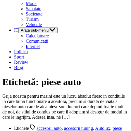
Moda
Sanatate
Societate
Turism
Vehicule
IT
Arată sub-meniul
Calculatoare
Comunicatii
Internet
Politica
Sport
Review
Blog
Etichetă:
piese auto
Grija noastra pentru masini este un lucru absolut firesc in conditiile
in care buna functionare a acestora, precum si durata de viata a
pieselor auto care le alcatuiesc sunt lucruri care depind foarte mult
de noi, de stilul de condus pe care il adoptam si desigur de modul in
care le ingrijim. Adesea insa, ne […]
Etichete
accesorii auto
,
accesorii tuning
,
Autolux
,
piese