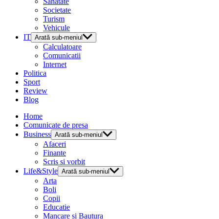
Sanatate
Societate
Turism
Vehicule
IT
Arată sub-meniul
Calculatoare
Comunicatii
Internet
Politica
Sport
Review
Blog
Home
Comunicate de presa
Business
Arată sub-meniul
Afaceri
Finante
Scris si vorbit
Life&Style
Arată sub-meniul
Arta
Boli
Copii
Educatie
Mancare si Bautura