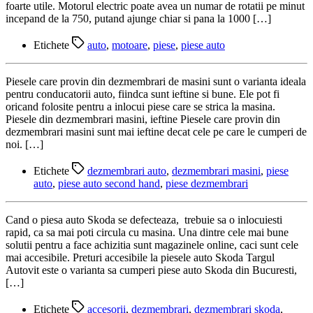
foarte utile. Motorul electric poate avea un numar de rotatii pe minut
incepand de la 750, putand ajunge chiar si pana la 1000 […]
Etichete
auto
,
motoare
,
piese
,
piese auto
Piesele care provin din dezmembrari de masini sunt o varianta ideala
pentru conducatorii auto, fiindca sunt ieftine si bune. Ele pot fi
oricand folosite pentru a inlocui piese care se strica la masina.
Piesele din dezmembrari masini, ieftine Piesele care provin din
dezmembrari masini sunt mai ieftine decat cele pe care le cumperi de
noi. […]
Etichete
dezmembrari auto
,
dezmembrari masini
,
piese
auto
,
piese auto second hand
,
piese dezmembrari
Cand o piesa auto Skoda se defecteaza, trebuie sa o inlocuiesti
rapid, ca sa mai poti circula cu masina. Una dintre cele mai bune
solutii pentru a face achizitia sunt magazinele online, caci sunt cele
mai accesibile. Preturi accesibile la piesele auto Skoda Targul
Autovit este o varianta sa cumperi piese auto Skoda din Bucuresti,
[…]
Etichete
accesorii
,
dezmembrari
,
dezmembrari skoda
,