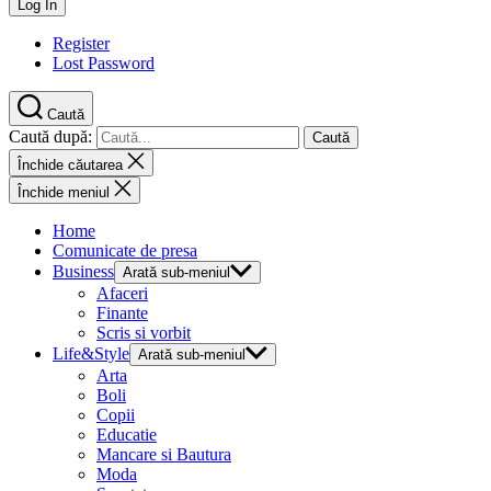
Register
Lost Password
Caută
Caută după:
Închide căutarea
Închide meniul
Home
Comunicate de presa
Business
Arată sub-meniul
Afaceri
Finante
Scris si vorbit
Life&Style
Arată sub-meniul
Arta
Boli
Copii
Educatie
Mancare si Bautura
Moda