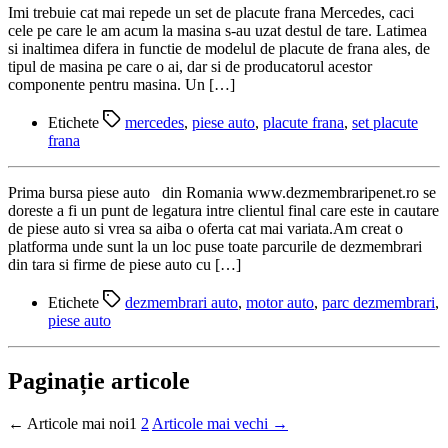
Imi trebuie cat mai repede un set de placute frana Mercedes, caci
cele pe care le am acum la masina s-au uzat destul de tare. Latimea
si inaltimea difera in functie de modelul de placute de frana ales, de
tipul de masina pe care o ai, dar si de producatorul acestor
componente pentru masina. Un […]
Etichete
mercedes
,
piese auto
,
placute frana
,
set placute
frana
Prima bursa piese auto din Romania www.dezmembraripenet.ro se
doreste a fi un punt de legatura intre clientul final care este in cautare
de piese auto si vrea sa aiba o oferta cat mai variata.Am creat o
platforma unde sunt la un loc puse toate parcurile de dezmembrari
din tara si firme de piese auto cu […]
Etichete
dezmembrari auto
,
motor auto
,
parc dezmembrari
,
piese auto
Paginație articole
←
Articole
mai noi
1
2
Articole
mai vechi
→