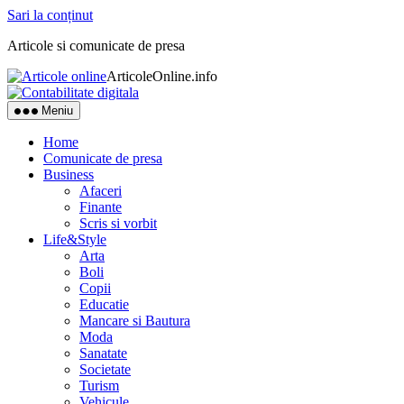
Sari la conținut
Articole si comunicate de presa
ArticoleOnline.info
Meniu
Home
Comunicate de presa
Business
Afaceri
Finante
Scris si vorbit
Life&Style
Arta
Boli
Copii
Educatie
Mancare si Bautura
Moda
Sanatate
Societate
Turism
Vehicule