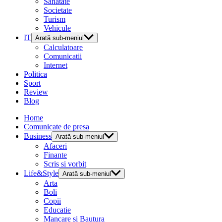
Sanatate
Societate
Turism
Vehicule
IT
Arată sub-meniul
Calculatoare
Comunicatii
Internet
Politica
Sport
Review
Blog
Home
Comunicate de presa
Business
Arată sub-meniul
Afaceri
Finante
Scris si vorbit
Life&Style
Arată sub-meniul
Arta
Boli
Copii
Educatie
Mancare si Bautura