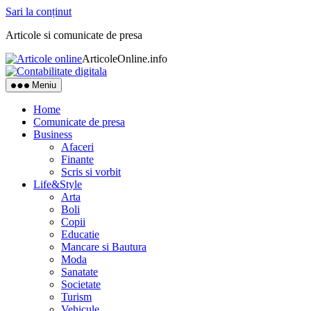
Sari la conținut
Articole si comunicate de presa
ArticoleOnline.info
Meniu
Home
Comunicate de presa
Business
Afaceri
Finante
Scris si vorbit
Life&Style
Arta
Boli
Copii
Educatie
Mancare si Bautura
Moda
Sanatate
Societate
Turism
Vehicule