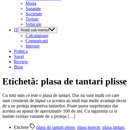
Moda
Sanatate
Societate
Turism
Vehicule
IT
Arată sub-meniul
Calculatoare
Comunicatii
Internet
Politica
Sport
Review
Blog
Etichetă:
plasa de tantari plisse
Cu totii stim ce este o plasa de tantari. Dar nu sunt multi cei care
sunt constienti de faptul ca acestea au mult mai multe avantaje decat
de a ne proteja impotriva tantarilor. Poate parea surprinzator dar
acestea au aparut de aproximativ 100 de ani. Cu siguranta ca si
inainte existau variante de a proteja […]
Etichete
plasa de tantari plisse
,
plasa insecte
,
plasa tantari
,