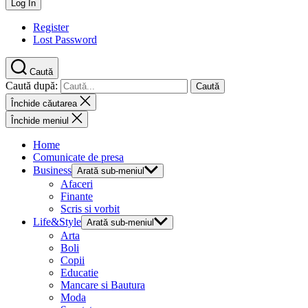
Register
Lost Password
Caută
Caută după:
Închide căutarea
Închide meniul
Home
Comunicate de presa
Business
Arată sub-meniul
Afaceri
Finante
Scris si vorbit
Life&Style
Arată sub-meniul
Arta
Boli
Copii
Educatie
Mancare si Bautura
Moda