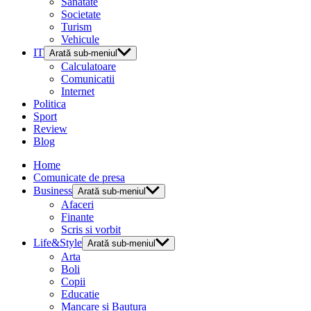
Sanatate
Societate
Turism
Vehicule
IT
Arată sub-meniul
Calculatoare
Comunicatii
Internet
Politica
Sport
Review
Blog
Home
Comunicate de presa
Business
Arată sub-meniul
Afaceri
Finante
Scris si vorbit
Life&Style
Arată sub-meniul
Arta
Boli
Copii
Educatie
Mancare si Bautura