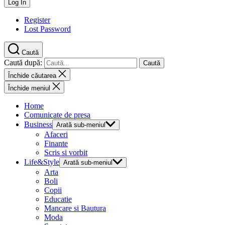
Register
Lost Password
Caută
Caută după:
Închide căutarea
Închide meniul
Home
Comunicate de presa
Business
Arată sub-meniul
Afaceri
Finante
Scris si vorbit
Life&Style
Arată sub-meniul
Arta
Boli
Copii
Educatie
Mancare si Bautura
Moda