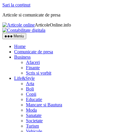
Sari la conținut
Articole si comunicate de presa
ArticoleOnline.info
Meniu
Home
Comunicate de presa
Business
Afaceri
Finante
Scris si vorbit
Life&Style
Arta
Boli
Copii
Educatie
Mancare si Bautura
Moda
Sanatate
Societate
Turism
Vehicule