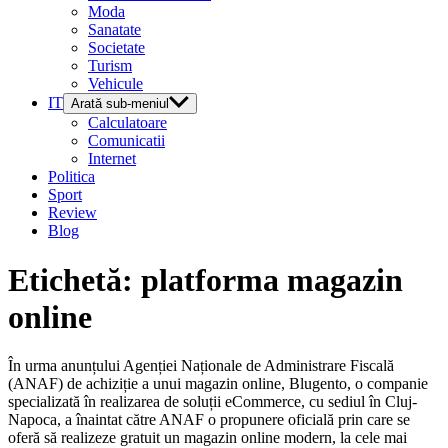
Moda
Sanatate
Societate
Turism
Vehicule
IT
Arată sub-meniul
Calculatoare
Comunicatii
Internet
Politica
Sport
Review
Blog
Etichetă:
platforma magazin
online
În urma anunțului Agenției Naționale de Administrare Fiscală
(ANAF) de achiziție a unui magazin online, Blugento, o companie
specializată în realizarea de soluții eCommerce, cu sediul în Cluj-
Napoca, a înaintat către ANAF o propunere oficială prin care se
oferă să realizeze gratuit un magazin online modern, la cele mai