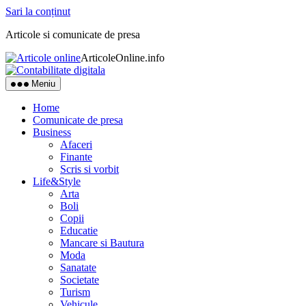
Sari la conținut
Articole si comunicate de presa
ArticoleOnline.info
Meniu
Home
Comunicate de presa
Business
Afaceri
Finante
Scris si vorbit
Life&Style
Arta
Boli
Copii
Educatie
Mancare si Bautura
Moda
Sanatate
Societate
Turism
Vehicule