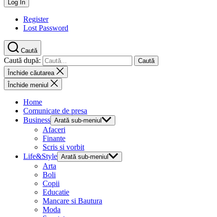
Register
Lost Password
Caută
Caută după:
Închide căutarea
Închide meniul
Home
Comunicate de presa
Business
Arată sub-meniul
Afaceri
Finante
Scris si vorbit
Life&Style
Arată sub-meniul
Arta
Boli
Copii
Educatie
Mancare si Bautura
Moda