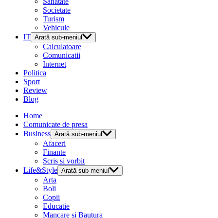
Sanatate
Societate
Turism
Vehicule
IT
Arată sub-meniul
Calculatoare
Comunicatii
Internet
Politica
Sport
Review
Blog
Home
Comunicate de presa
Business
Arată sub-meniul
Afaceri
Finante
Scris si vorbit
Life&Style
Arată sub-meniul
Arta
Boli
Copii
Educatie
Mancare si Bautura