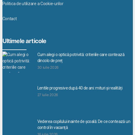
Politica de utilizare a Cookie-urilor
Contact
Ultimele articole
Cum alegi o optică potrivită: criteriile care contează
dincolo de preț
30 iulie 2026
Lentile progresive după 40 de ani: mituri și realități
27 iulie 2026
Vederea copilului inainte de școală: De ce contează un
control în vacanță
16 iulie 2026