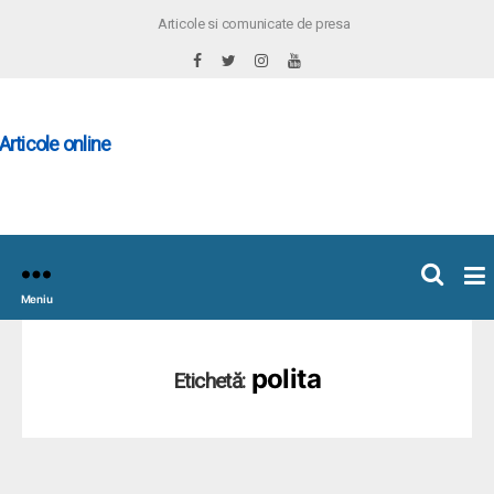
Articole si comunicate de presa
×
icoleOnline.info
Meniu
polita
Etichetă: