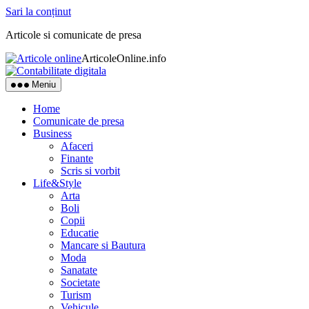
Sari la conținut
Articole si comunicate de presa
ArticoleOnline.info
Meniu
Home
Comunicate de presa
Business
Afaceri
Finante
Scris si vorbit
Life&Style
Arta
Boli
Copii
Educatie
Mancare si Bautura
Moda
Sanatate
Societate
Turism
Vehicule