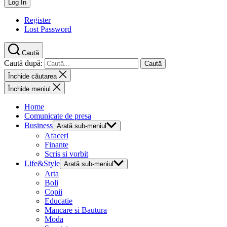
Register
Lost Password
Caută
Caută după:
Închide căutarea
Închide meniul
Home
Comunicate de presa
Business
Arată sub-meniul
Afaceri
Finante
Scris si vorbit
Life&Style
Arată sub-meniul
Arta
Boli
Copii
Educatie
Mancare si Bautura
Moda