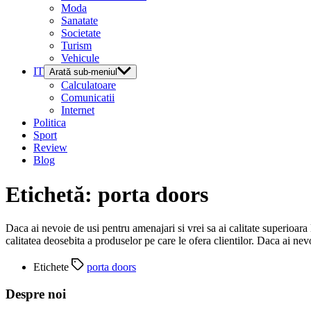
Moda
Sanatate
Societate
Turism
Vehicule
IT
Arată sub-meniul
Calculatoare
Comunicatii
Internet
Politica
Sport
Review
Blog
Etichetă:
porta doors
Daca ai nevoie de usi pentru amenajari si vrei sa ai calitate superioar
calitatea deosebita a produselor pe care le ofera clientilor. Daca ai n
Etichete
porta doors
Despre noi