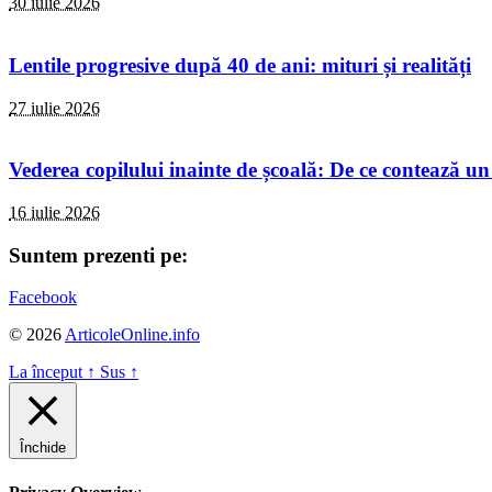
30 iulie 2026
Lentile progresive după 40 de ani: mituri și realități
27 iulie 2026
Vederea copilului inainte de școală: De ce contează un
16 iulie 2026
Suntem prezenti pe:
Facebook
© 2026
ArticoleOnline.info
La început
↑
Sus
↑
Închide