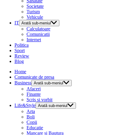
Sanatate
Societate
Turism
Vehicule
IT
Arată sub-meniul
Calculatoare
Comunicatii
Internet
Politica
Sport
Review
Blog
Home
Comunicate de presa
Business
Arată sub-meniul
Afaceri
Finante
Scris si vorbit
Life&Style
Arată sub-meniul
Arta
Boli
Copii
Educatie
Mancare si Bautura