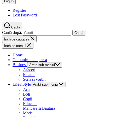
Register
Lost Password
Caută
Caută după:
Închide căutarea
Închide meniul
Home
Comunicate de presa
Business
Arată sub-meniul
Afaceri
Finante
Scris si vorbit
Life&Style
Arată sub-meniul
Arta
Boli
Copii
Educatie
Mancare si Bautura
Moda