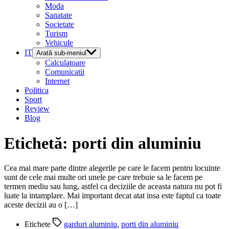
Moda
Sanatate
Societate
Turism
Vehicule
IT
Arată sub-meniul
Calculatoare
Comunicatii
Internet
Politica
Sport
Review
Blog
Etichetă:
porti din aluminiu
Cea mai mare parte dintre alegerile pe care le facem pentru locuinte
sunt de cele mai multe ori unele pe care trebuie sa le facem pe
termen mediu sau lung, astfel ca deciziile de aceasta natura nu pot fi
luate la intamplare. Mai important decat atat insa este faptul ca toate
aceste decizii au o […]
Etichete
garduri aluminiu
,
porti din aluminiu