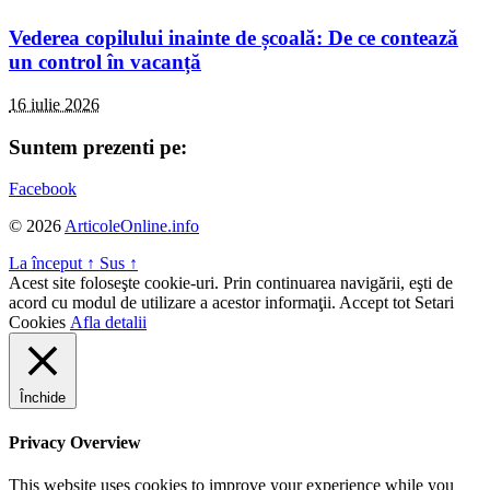
Vederea copilului inainte de școală: De ce contează
un control în vacanță
16 iulie 2026
Suntem prezenti pe:
Facebook
© 2026
ArticoleOnline.info
La început
↑
Sus
↑
Acest site foloseşte cookie-uri. Prin continuarea navigării, eşti de
acord cu modul de utilizare a acestor informaţii.
Accept tot
Setari
Cookies
Afla detalii
Închide
Privacy Overview
This website uses cookies to improve your experience while you