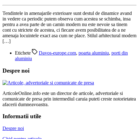
Tendintele in amenajarile exterioare sunt destul de dinamice avand
in vedere ca periodic putem observa cum acestea se schimba, insa
pentru a avea parte de un camin modern nu este nevoie sa tinem
cont cu strictete de acestea, ci fiecare avem posibilitatea de a ne
amenaja locuintele exact asa cum ne place. Stilul arhitectural modern
[…]
Etichete
Davos-europe.com
,
poarta aluminiu
,
porti din
aluminiu
Despre noi
ArticoleOnline.info este un director de articole, advertoriale si
comunicate de presa prin intermediul caruia puteti creste notorietatea
afacerii dumneavoastra.
Informatii utile
Despre noi
Ghid pentru articole