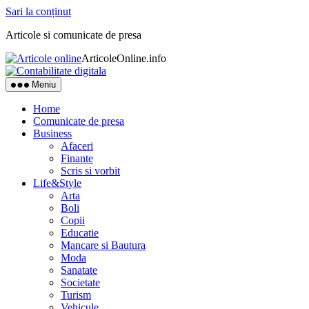
Sari la conținut
Articole si comunicate de presa
ArticoleOnline.info
Meniu
Home
Comunicate de presa
Business
Afaceri
Finante
Scris si vorbit
Life&Style
Arta
Boli
Copii
Educatie
Mancare si Bautura
Moda
Sanatate
Societate
Turism
Vehicule