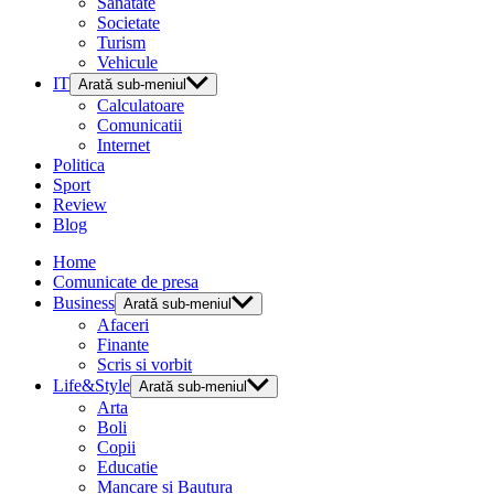
Sanatate
Societate
Turism
Vehicule
IT
Arată sub-meniul
Calculatoare
Comunicatii
Internet
Politica
Sport
Review
Blog
Home
Comunicate de presa
Business
Arată sub-meniul
Afaceri
Finante
Scris si vorbit
Life&Style
Arată sub-meniul
Arta
Boli
Copii
Educatie
Mancare si Bautura