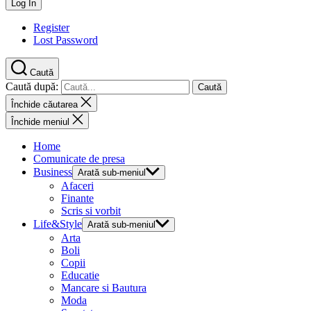
Register
Lost Password
Caută
Caută după:
Închide căutarea
Închide meniul
Home
Comunicate de presa
Business
Arată sub-meniul
Afaceri
Finante
Scris si vorbit
Life&Style
Arată sub-meniul
Arta
Boli
Copii
Educatie
Mancare si Bautura
Moda