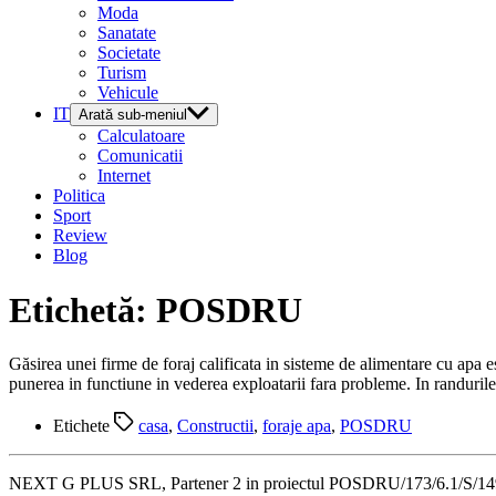
Moda
Sanatate
Societate
Turism
Vehicule
IT
Arată sub-meniul
Calculatoare
Comunicatii
Internet
Politica
Sport
Review
Blog
Etichetă:
POSDRU
Găsirea unei firme de foraj calificata in sisteme de alimentare cu apa e
punerea in functiune in vederea exploatarii fara probleme. In randurile 
Etichete
casa
,
Constructii
,
foraje apa
,
POSDRU
NEXT G PLUS SRL, Partener 2 in proiectul POSDRU/173/6.1/S/149041 