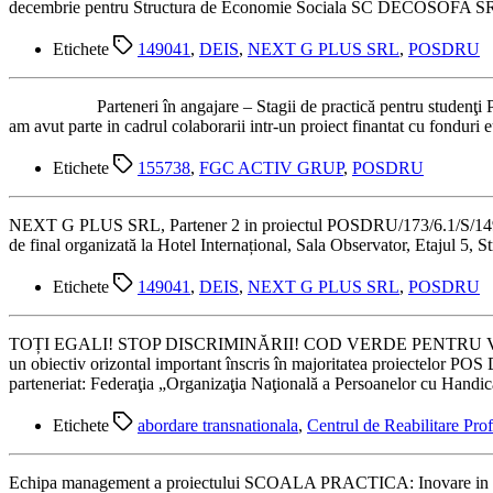
decembrie pentru Structura de Economie Sociala SC DECOSOFA SRL infii
Etichete
149041
,
DEIS
,
NEXT G PLUS SRL
,
POSDRU
Parteneri în angajare – Stagii de practică pentru studenţi POSDRU/1
am avut parte in cadrul colaborarii intr-un proiect finantat cu 
Etichete
155738
,
FGC ACTIV GRUP
,
POSDRU
NEXT G PLUS SRL, Partener 2 in proiectul POSDRU/173/6.1/S/149041
de final organizată la Hotel Internațional, Sala Observator, Etajul 5, S
Etichete
149041
,
DEIS
,
NEXT G PLUS SRL
,
POSDRU
TOȚI EGALI! STOP DISCRIMINĂRII! COD VERDE PENTRU VIITOR! 
un obiectiv orizontal important înscris în majoritatea proiectelor P
parteneriat: Federaţia „Organizaţia Naţională a Persoanelor cu Ha
Etichete
abordare transnationala
,
Centrul de Reabilitare Pr
Echipa management a proiectului SCOALA PRACTICA: Inovare in inva