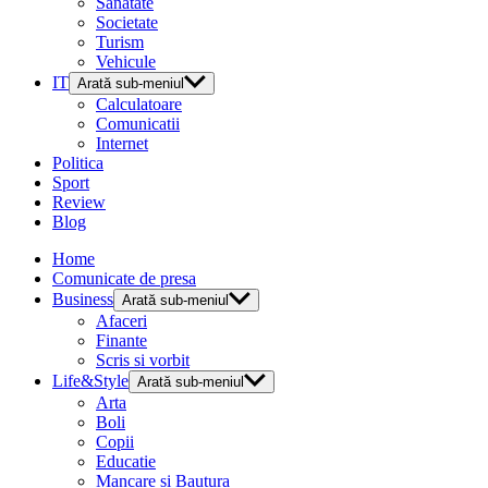
Sanatate
Societate
Turism
Vehicule
IT
Arată sub-meniul
Calculatoare
Comunicatii
Internet
Politica
Sport
Review
Blog
Home
Comunicate de presa
Business
Arată sub-meniul
Afaceri
Finante
Scris si vorbit
Life&Style
Arată sub-meniul
Arta
Boli
Copii
Educatie
Mancare si Bautura