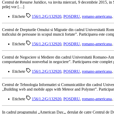
Centrul de Resurse Juridice, va invita miercuri, 9 decembrie 2015, in 
prilej vor […]
Etichete
156/1.2/G/132920
,
POSDRU
,
romano-americana
,
Centrul de Drepturile Omului si Migratie din cadrul Universitatii Rom
traficului de persoane in scopul muncii fortate”. Participarea este com
Etichete
156/1.2/G/132920
,
POSDRU
,
romano-americana
,
Centrul de Negociere si Mediere din cadrul Universitatii Romano-Amer
comportamentului nonverbal in negociere”. Participarea este complet gr
Etichete
156/1.2/G/132920
,
POSDRU
,
romano-americana
,
Centrul de Tehnologia Informatiei si Comunicatiilor din cadrul Univers
„Building web and mobile apps with Meteor and Polymer”. Participarea 
Etichete
156/1.2/G/132920
,
POSDRU
,
romano-americana
,
In cadrul programului „American Day„, derulat de catre Centrul de D