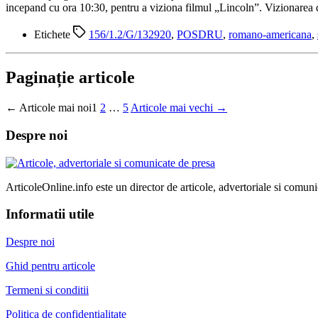
incepand cu ora 10:30, pentru a viziona filmul „Lincoln”. Vizionarea d
Etichete
156/1.2/G/132920
,
POSDRU
,
romano-americana
,
Paginație articole
←
Articole
mai noi
1
2
…
5
Articole
mai vechi
→
Despre noi
ArticoleOnline.info este un director de articole, advertoriale si comuni
Informatii utile
Despre noi
Ghid pentru articole
Termeni si conditii
Politica de confidentialitate