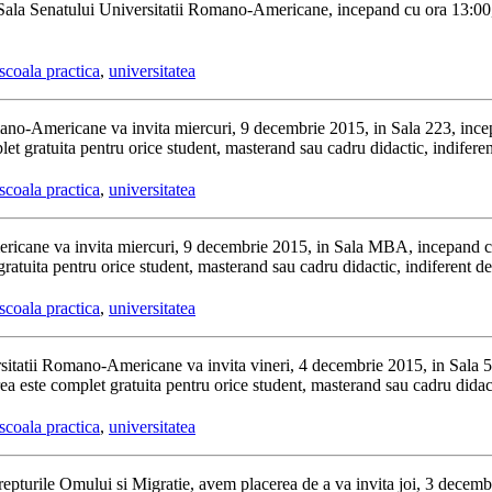
Sala Senatului Universitatii Romano-Americane, incepand cu ora 13:00, p
scoala practica
,
universitatea
ano-Americane va invita miercuri, 9 decembrie 2015, in Sala 223, incepa
plet gratuita pentru orice student, masterand sau cadru didactic, indifer
scoala practica
,
universitatea
icane va invita miercuri, 9 decembrie 2015, in Sala MBA, incepand cu o
atuita pentru orice student, masterand sau cadru didactic, indiferent d
scoala practica
,
universitatea
itatii Romano-Americane va invita vineri, 4 decembrie 2015, in Sala 515
este complet gratuita pentru orice student, masterand sau cadru didacti
scoala practica
,
universitatea
repturile Omului si Migratie, avem placerea de a va invita joi, 3 dece