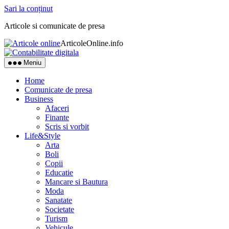
Sari la conținut
Articole si comunicate de presa
ArticoleOnline.info
Meniu
Home
Comunicate de presa
Business
Afaceri
Finante
Scris si vorbit
Life&Style
Arta
Boli
Copii
Educatie
Mancare si Bautura
Moda
Sanatate
Societate
Turism
Vehicule