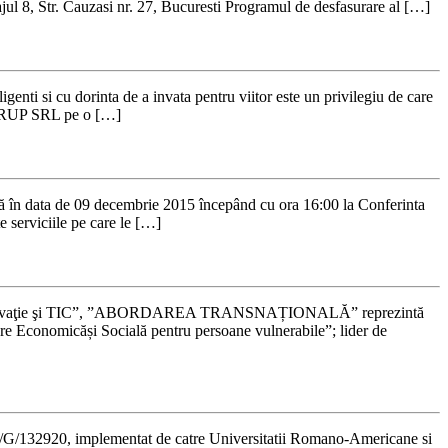
l 8, Str. Cauzasi nr. 27, Bucuresti Programul de desfasurare al […]
 si cu dorinta de a invata pentru viitor este un privilegiu de care
 GRUP SRL pe o […]
n data de 09 decembrie 2015 începând cu ora 16:00 la Conferinta
e serviciile pe care le […]
”Inovaţie şi TIC”, ”ABORDAREA TRANSNAȚIONALĂ” reprezintă
re Economicăși Socială pentru persoane vulnerabile”; lider de
/132920, implementat de catre Universitatii Romano-Americane si