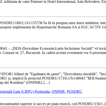
ntata de catre Partener la Hotel International, Sala Belvedere, Etaju
89/2.1/G/155738 Sa fii in preajma unor tineri ambitiosi, inteligenti
fonduri europene implementat de Hypermarche Romania SA si FGC ACTIV
 – „DEIS-Dezvoltare Economică prin Incluziune Socială” vă invită î
tr. Cauzasi nr. 27, Bucuresti. In cadrul acestui eveniment vor fi prezentat
Alături de ”Egalitatea de şanse”, ”Dezvoltarea durabilă”, 
OS DRU și, implicit în proiectul POSDRU/173/6.1/S/148943 ”$E$-Sustine
ndicap din România” (ONPHR); […]
ofesională Gaia (CRPG) Portugalia
,
ONPHR
,
POSDRU
tamantul superior si succes pe piata muncii, cod POSDRU/156/1.2/G