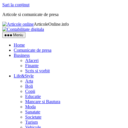
Sari la conținut
Articole si comunicate de presa
ArticoleOnline.info
Meniu
Home
Comunicate de presa
Business
Afaceri
Finante
Scris si vorbit
Life&Style
Arta
Boli
Copii
Educatie
Mancare si Bautura
Moda
Sanatate
Societate
Turism
Vehicule