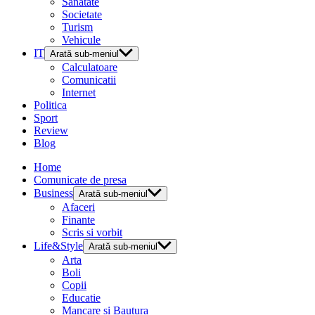
Sanatate
Societate
Turism
Vehicule
IT
Arată sub-meniul
Calculatoare
Comunicatii
Internet
Politica
Sport
Review
Blog
Home
Comunicate de presa
Business
Arată sub-meniul
Afaceri
Finante
Scris si vorbit
Life&Style
Arată sub-meniul
Arta
Boli
Copii
Educatie
Mancare si Bautura