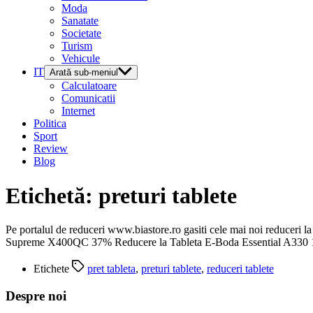
Moda
Sanatate
Societate
Turism
Vehicule
IT
Arată sub-meniul
Calculatoare
Comunicatii
Internet
Politica
Sport
Review
Blog
Etichetă:
preturi tablete
Pe portalul de reduceri www.biastore.ro gasiti cele mai noi reduceri
Supreme X400QC 37% Reducere la Tableta E-Boda Essential A330 
Etichete
pret tableta
,
preturi tablete
,
reduceri tablete
Despre noi