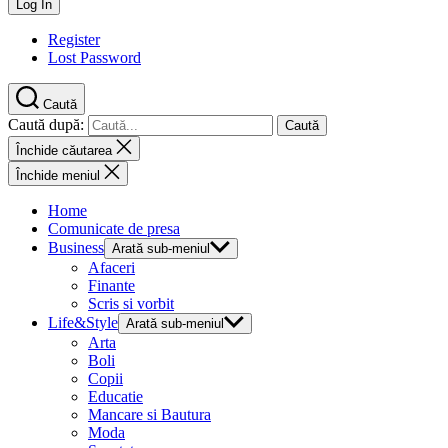
Register
Lost Password
Caută
Caută după:
Închide căutarea
Închide meniul
Home
Comunicate de presa
Business
Arată sub-meniul
Afaceri
Finante
Scris si vorbit
Life&Style
Arată sub-meniul
Arta
Boli
Copii
Educatie
Mancare si Bautura
Moda