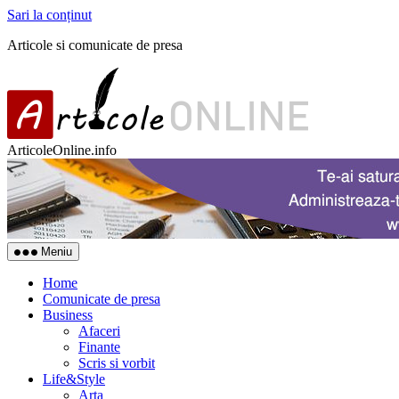
Sari la conținut
Articole si comunicate de presa
ArticoleOnline.info
Meniu
Home
Comunicate de presa
Business
Afaceri
Finante
Scris si vorbit
Life&Style
Arta