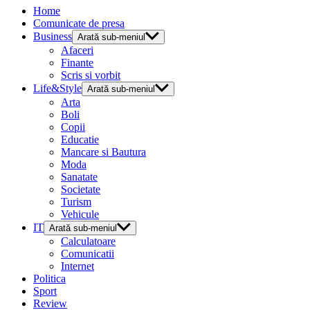
Home
Comunicate de presa
Business
Arată sub-meniul
Afaceri
Finante
Scris si vorbit
Life&Style
Arată sub-meniul
Arta
Boli
Copii
Educatie
Mancare si Bautura
Moda
Sanatate
Societate
Turism
Vehicule
IT
Arată sub-meniul
Calculatoare
Comunicatii
Internet
Politica
Sport
Review