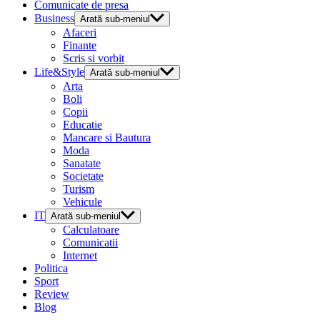
Comunicate de presa
Business
Arată sub-meniul
Afaceri
Finante
Scris si vorbit
Life&Style
Arată sub-meniul
Arta
Boli
Copii
Educatie
Mancare si Bautura
Moda
Sanatate
Societate
Turism
Vehicule
IT
Arată sub-meniul
Calculatoare
Comunicatii
Internet
Politica
Sport
Review
Blog