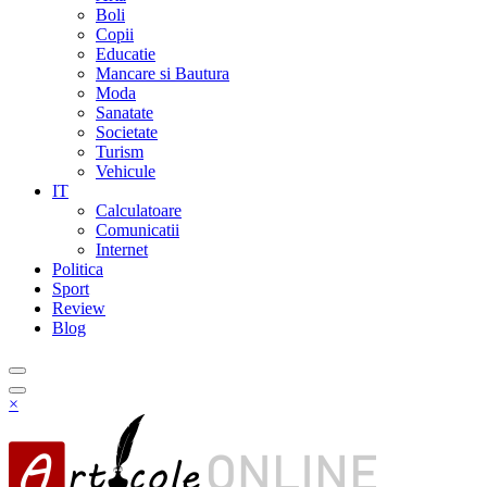
Boli
Copii
Educatie
Mancare si Bautura
Moda
Sanatate
Societate
Turism
Vehicule
IT
Calculatoare
Comunicatii
Internet
Politica
Sport
Review
Blog
×