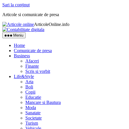
Sari la conținut
Articole si comunicate de presa
ArticoleOnline.info
Meniu
Home
Comunicate de presa
Business
Afaceri
Finante
Scris si vorbit
Life&Style
Arta
Boli
Copii
Educatie
Mancare si Bautura
Moda
Sanatate
Societate
Turism
Vehicule