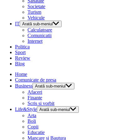
Sanatate
Societate
Turism
Vehicule
IT
Arată sub-meniul
Calculatoare
Comunicatii
Internet
Politica
Sport
Review
Blog
Home
Comunicate de presa
Business
Arată sub-meniul
Afaceri
Finante
Scris si vorbit
Life&Style
Arată sub-meniul
Arta
Boli
Copii
Educatie
Mancare si Bautura