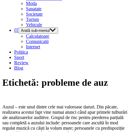
Moda
Sanatate
Societate
Turism
Vehicule
IT
Arată sub-meniul
Calculatoare
Comunicatii
Internet
Politica
Sport
Review
Blog
Etichetă:
probleme de auz
Auzul – este unul dintre cele mai valoroase daruri. Din păcate,
realizarea acestui fapt vine numai atunci când apar primele tulburări
ale analizoarelor auditive. Grupul de risc pentru pierderea parțială
sau completă a auzului include: persoanele care ascultă în mod
regulat muzică cu căști la volum mare; persoanele cu predispoziție