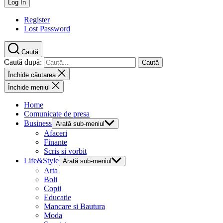
Register
Lost Password
Caută
Caută după:
Închide căutarea
Închide meniul
Home
Comunicate de presa
Business
Arată sub-meniul
Afaceri
Finante
Scris si vorbit
Life&Style
Arată sub-meniul
Arta
Boli
Copii
Educatie
Mancare si Bautura
Moda