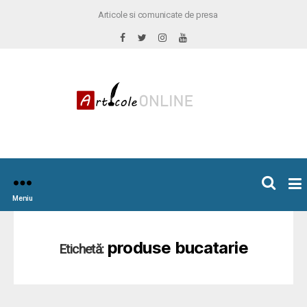
Articole si comunicate de presa
×
icoleOnline.info
Meniu
produse bucatarie
Etichetă: