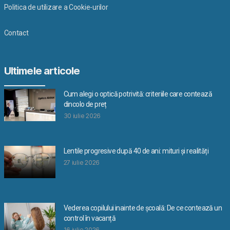
Politica de utilizare a Cookie-urilor
Contact
Ultimele articole
Cum alegi o optică potrivită: criteriile care contează
dincolo de preț
30 iulie 2026
Lentile progresive după 40 de ani: mituri și realități
27 iulie 2026
Vederea copilului inainte de școală: De ce contează un
control în vacanță
16 iulie 2026