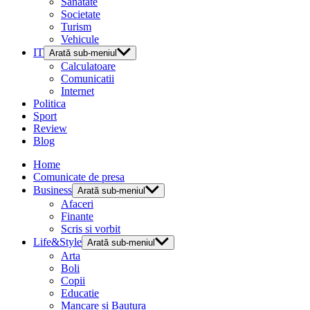
Sanatate
Societate
Turism
Vehicule
IT
Arată sub-meniul
Calculatoare
Comunicatii
Internet
Politica
Sport
Review
Blog
Home
Comunicate de presa
Business
Arată sub-meniul
Afaceri
Finante
Scris si vorbit
Life&Style
Arată sub-meniul
Arta
Boli
Copii
Educatie
Mancare si Bautura