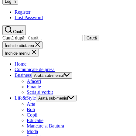
Register
Lost Password
Caută
Caută după:
Închide căutarea
Închide meniul
Home
Comunicate de presa
Business
Arată sub-meniul
Afaceri
Finante
Scris si vorbit
Life&Style
Arată sub-meniul
Arta
Boli
Copii
Educatie
Mancare si Bautura
Moda