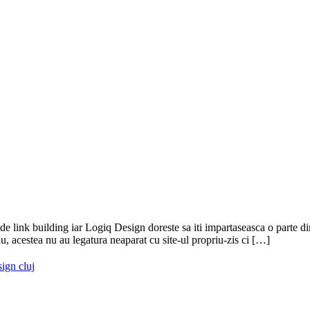
 de link building iar Logiq Design doreste sa iti impartaseasca o parte d
au, acestea nu au legatura neaparat cu site-ul propriu-zis ci […]
ign cluj