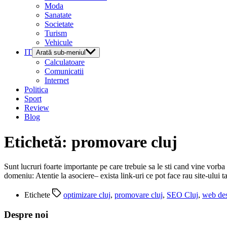
Moda
Sanatate
Societate
Turism
Vehicule
IT
Arată sub-meniul
Calculatoare
Comunicatii
Internet
Politica
Sport
Review
Blog
Etichetă:
promovare cluj
Sunt lucruri foarte importante pe care trebuie sa le sti cand vine vorba
domeniu: Atentie la asociere– exista link-uri ce pot face rau site-ului t
Etichete
optimizare cluj
,
promovare cluj
,
SEO Cluj
,
web des
Despre noi