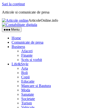
Sari la conținut
Articole si comunicate de presa
ArticoleOnline.info
Meniu
Home
Comunicate de presa
Business
Afaceri
Finante
Scris si vorbit
Life&Style
Arta
Boli
Copii
Educatie
Mancare si Bautura
Moda
Sanatate
Societate
Turism
Vehicule