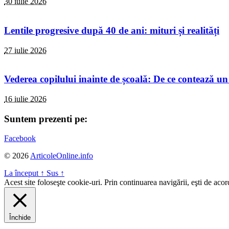
30 iulie 2026
Lentile progresive după 40 de ani: mituri și realități
27 iulie 2026
Vederea copilului inainte de școală: De ce contează un
16 iulie 2026
Suntem prezenti pe:
Facebook
© 2026
ArticoleOnline.info
La început
↑
Sus
↑
Acest site foloseşte cookie-uri. Prin continuarea navigării, eşti de aco
Închide