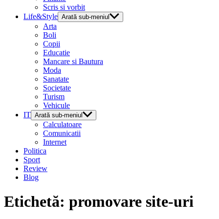
Scris si vorbit
Life&Style
Arată sub-meniul
Arta
Boli
Copii
Educatie
Mancare si Bautura
Moda
Sanatate
Societate
Turism
Vehicule
IT
Arată sub-meniul
Calculatoare
Comunicatii
Internet
Politica
Sport
Review
Blog
Etichetă:
promovare site-uri