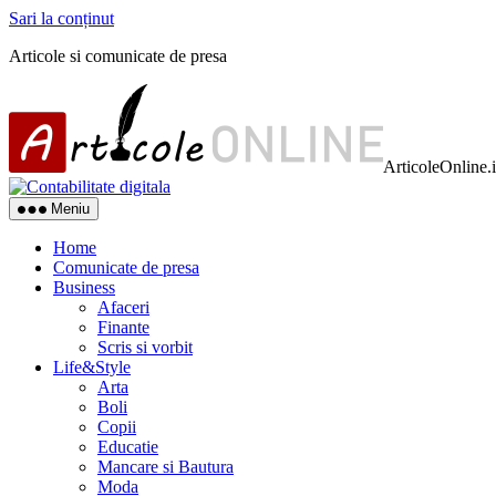
Sari la conținut
Articole si comunicate de presa
ArticoleOnline.
Meniu
Home
Comunicate de presa
Business
Afaceri
Finante
Scris si vorbit
Life&Style
Arta
Boli
Copii
Educatie
Mancare si Bautura
Moda