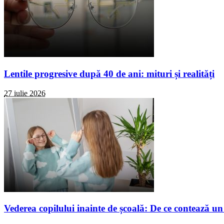
Lentile progresive după 40 de ani: mituri și realități
27 iulie 2026
Vederea copilului inainte de școală: De ce contează un