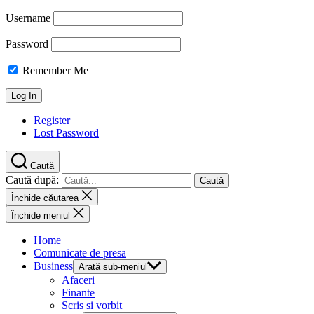
Username
Password
Remember Me
Register
Lost Password
Caută
Caută după:
Închide căutarea
Închide meniul
Home
Comunicate de presa
Business
Arată sub-meniul
Afaceri
Finante
Scris si vorbit