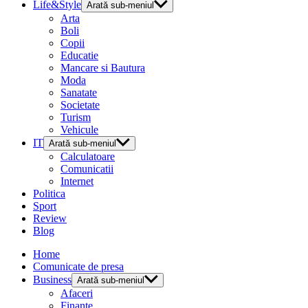
Life&Style
Arată sub-meniul
Arta
Boli
Copii
Educatie
Mancare si Bautura
Moda
Sanatate
Societate
Turism
Vehicule
IT
Arată sub-meniul
Calculatoare
Comunicatii
Internet
Politica
Sport
Review
Blog
Home
Comunicate de presa
Business
Arată sub-meniul
Afaceri
Finante