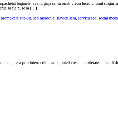
ai împachetat bagajele, avand grija sa nu omiti vreun lucru… unul singur si
urile sa fie puse la […]
,
promovare site-uri
,
seo moldova
,
servicii sem
,
servicii seo
,
social medi
cate de presa prin intermediul caruia puteti creste notorietatea afacerii