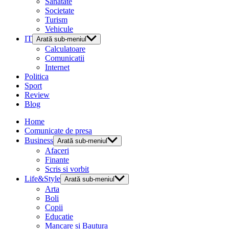
Sanatate
Societate
Turism
Vehicule
IT
Arată sub-meniul
Calculatoare
Comunicatii
Internet
Politica
Sport
Review
Blog
Home
Comunicate de presa
Business
Arată sub-meniul
Afaceri
Finante
Scris si vorbit
Life&Style
Arată sub-meniul
Arta
Boli
Copii
Educatie
Mancare si Bautura