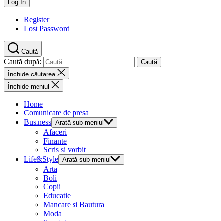
Register
Lost Password
Caută
Caută după:
Închide căutarea
Închide meniul
Home
Comunicate de presa
Business
Arată sub-meniul
Afaceri
Finante
Scris si vorbit
Life&Style
Arată sub-meniul
Arta
Boli
Copii
Educatie
Mancare si Bautura
Moda