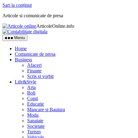
Sari la conținut
Articole si comunicate de presa
ArticoleOnline.info
Meniu
Home
Comunicate de presa
Business
Afaceri
Finante
Scris si vorbit
Life&Style
Arta
Boli
Copii
Educatie
Mancare si Bautura
Moda
Sanatate
Societate
Turism
Vehicule