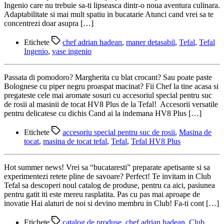
Ingenio care nu trebuie sa-ti lipseasca dintr-o noua aventura culinara.
Adaptabilitate si mai mult spatiu in bucatarie Atunci cand vrei sa te
concentrezi doar asupra […]
Etichete
chef adrian hadean
,
maner detasabil
,
Tefal
,
Tefal
Ingenio
,
vase ingenio
Passata di pomodoro? Margherita cu blat crocant? Sau poate paste
Bolognese cu piper negru proaspat macinat? Fii Chef la tine acasa si
pregateste cele mai aromate sosuri cu accesoriul special pentru suc
de rosii al masinii de tocat HV8 Plus de la Tefal! Accesorii versatile
pentru delicatese cu dichis Cand ai la indemana HV8 Plus […]
Etichete
accesoriu special pentru suc de rosii
,
Masina de
tocat
,
masina de tocat tefal
,
Tefal
,
Tefal HV8 Plus
Hot summer news! Vrei sa “bucataresti” preparate apetisante si sa
experimentezi retete pline de savoare? Perfect! Te invitam in Club
Tefal sa descoperi noul catalog de produse, pentru ca aici, pasiunea
pentru gatit iti este mereu rasplatita. Pas cu pas mai aproape de
inovatie Hai alaturi de noi si devino membru in Club! Fa-ti cont […]
Etichete
catalog de produse
,
chef adrian hadean
,
Club