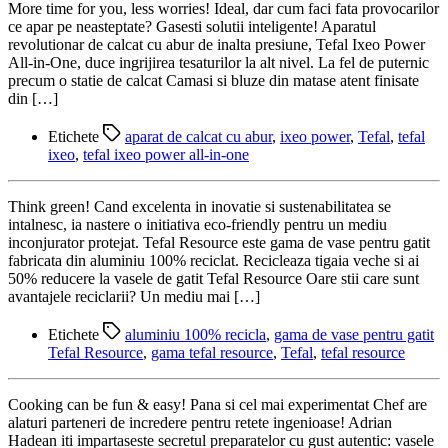
More time for you, less worries! Ideal, dar cum faci fata provocarilor
ce apar pe neasteptate? Gasesti solutii inteligente! Aparatul
revolutionar de calcat cu abur de inalta presiune, Tefal Ixeo Power
All-in-One, duce ingrijirea tesaturilor la alt nivel. La fel de puternic
precum o statie de calcat Camasi si bluze din matase atent finisate
din […]
Etichete
aparat de calcat cu abur
,
ixeo power
,
Tefal
,
tefal
ixeo
,
tefal ixeo power all-in-one
Think green! Cand excelenta in inovatie si sustenabilitatea se
intalnesc, ia nastere o initiativa eco-friendly pentru un mediu
inconjurator protejat. Tefal Resource este gama de vase pentru gatit
fabricata din aluminiu 100% reciclat. Recicleaza tigaia veche si ai
50% reducere la vasele de gatit Tefal Resource Oare stii care sunt
avantajele reciclarii? Un mediu mai […]
Etichete
aluminiu 100% recicla
,
gama de vase pentru gatit
Tefal Resource
,
gama tefal resource
,
Tefal
,
tefal resource
Cooking can be fun & easy! Pana si cel mai experimentat Chef are
alaturi parteneri de incredere pentru retete ingenioase! Adrian
Hadean iti impartaseste secretul preparatelor cu gust autentic: vasele