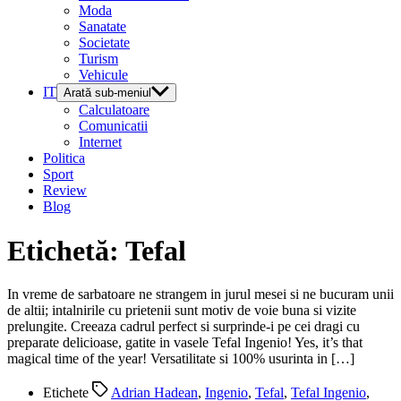
Moda
Sanatate
Societate
Turism
Vehicule
IT
Arată sub-meniul
Calculatoare
Comunicatii
Internet
Politica
Sport
Review
Blog
Etichetă:
Tefal
In vreme de sarbatoare ne strangem in jurul mesei si ne bucuram unii
de altii; intalnirile cu prietenii sunt motiv de voie buna si vizite
prelungite. Creeaza cadrul perfect si surprinde-i pe cei dragi cu
preparate delicioase, gatite in vasele Tefal Ingenio! Yes, it’s that
magical time of the year! Versatilitate si 100% usurinta in […]
Etichete
Adrian Hadean
,
Ingenio
,
Tefal
,
Tefal Ingenio
,