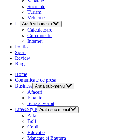
Sanatate
Societate
Turism
Vehicule
IT
Arată sub-meniul
Calculatoare
Comunicatii
Internet
Politica
Sport
Review
Blog
Home
Comunicate de presa
Business
Arată sub-meniul
Afaceri
Finante
Scris si vorbit
Life&Style
Arată sub-meniul
Arta
Boli
Copii
Educatie
Mancare si Bautura