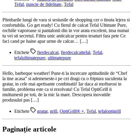
Tefal
,
puncte de fidelitate
,
Tefal
Plimbarile lungi de vara si sesiunile de shopping cer o tinuta lejera si
confortabila. Go get ready! Cu fierul de calcat Tefal Ultimate Pure,
rochiile vaporoase si pantalonii din in vor arata excelent, insa numai
tu vei sti secretul. Filtru unic anticalcar pentru tesaturi fara pete Ce
faci cand pe haine apar urme de calcar… […]
Etichete
fierdecalcat
,
fierdecalcattefal
,
Tefal
,
tefalultimatepure
,
ultimatepure
Hello, barbeque weather! Pune-ti la incercare aptitudinile de “Chef
la tine acasa” si ademeneste-i pe cei dragi cu o friptura suculenta la
gratar, in cele mai apetisante combinatii! Iar daca ai mofturosi in
familie, problema este ca si rezolvata! Cu Tefal OptiGrill ii
multumesti pe toti, de la mic la mare. Descopera inovatiile
produsului pas […]
Etichete
gratar
,
grill
,
OptiGrill® +
,
Tefal
,
tefaloptigrill
Paginație articole