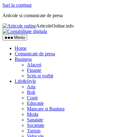
Sari la conținut
Articole si comunicate de presa
ArticoleOnline.info
Meniu
Home
Comunicate de presa
Business
Afaceri
Finante
Scris si vorbit
Life&Style
Arta
Boli
Copii
Educatie
Mancare si Bautura
Moda
Sanatate
Societate
Turism
Vehicule