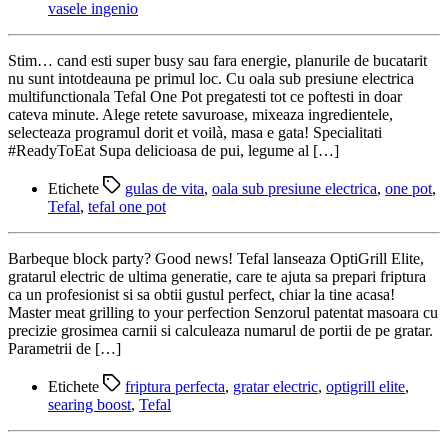
vasele ingenio
Stim… cand esti super busy sau fara energie, planurile de bucatarit
nu sunt intotdeauna pe primul loc. Cu oala sub presiune electrica
multifunctionala Tefal One Pot pregatesti tot ce poftesti in doar
cateva minute. Alege retete savuroase, mixeaza ingredientele,
selecteaza programul dorit et voilà, masa e gata! Specialitati
#ReadyToEat Supa delicioasa de pui, legume al […]
Etichete
gulas de vita
,
oala sub presiune electrica
,
one pot
,
Tefal
,
tefal one pot
Barbeque block party? Good news! Tefal lanseaza OptiGrill Elite,
gratarul electric de ultima generatie, care te ajuta sa prepari friptura
ca un profesionist si sa obtii gustul perfect, chiar la tine acasa!
Master meat grilling to your perfection Senzorul patentat masoara cu
precizie grosimea carnii si calculeaza numarul de portii de pe gratar.
Parametrii de […]
Etichete
friptura perfecta
,
gratar electric
,
optigrill elite
,
searing boost
,
Tefal