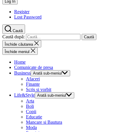
Register
Lost Password
Caută
Caută după:
Închide căutarea
Închide meniul
Home
Comunicate de presa
Business
Arată sub-meniul
Afaceri
Finante
Scris si vorbit
Life&Style
Arată sub-meniul
Arta
Boli
Copii
Educatie
Mancare si Bautura
Moda