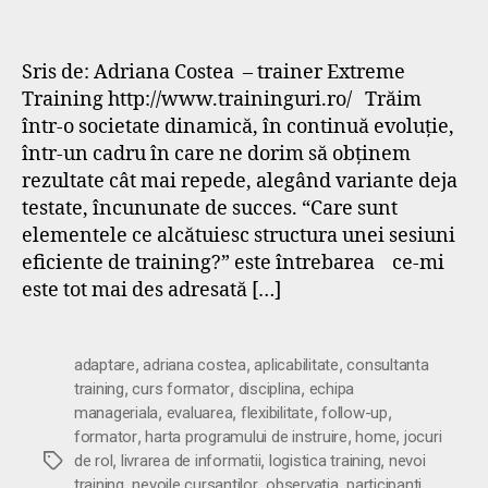
Sris de: Adriana Costea – trainer Extreme
Training http://www.traininguri.ro/ Trăim
într-o societate dinamică, în continuă evoluție,
într-un cadru în care ne dorim să obținem
rezultate cât mai repede, alegând variante deja
testate, încununate de succes. “Care sunt
elementele ce alcătuiesc structura unei sesiuni
eficiente de training?” este întrebarea ce-mi
este tot mai des adresată […]
,
,
,
adaptare
adriana costea
aplicabilitate
consultanta
,
,
,
training
curs formator
disciplina
echipa
,
,
,
,
manageriala
evaluarea
flexibilitate
follow-up
,
,
,
formator
harta programului de instruire
home
jocuri
,
,
,
Etichete
de rol
livrarea de informatii
logistica training
nevoi
,
,
,
training
nevoile cursantilor
observatia
participanti