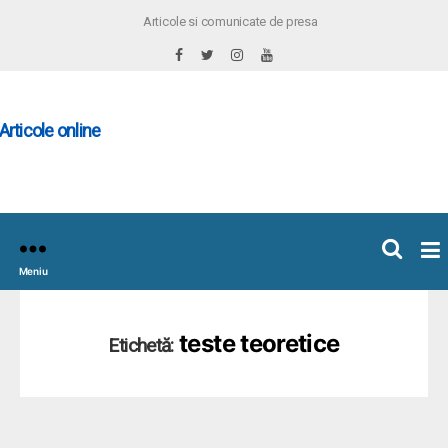
Articole si comunicate de presa
×
icoleOnline.info
Meniu
teste teoretice
Etichetă: