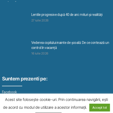
Lentile progresive după 40 de ani: mituri și realități
27 iulie 2026
Vederea copilului inainte de școală: De ce contează un
control în vacanță
16 iulie 2026
Suntem prezenti pe:
Facebook
Acest site foloseşte cookie-uri. Prin continuarea navigării, eşti
de acord cu modul de utilizare a acestor informaţii.
Accept tot