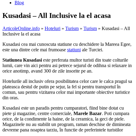
Blog
Kusadasi – All Inclusive la el acasa
ArticoleOnline.info
»
Hoteluri
»
Turism
»
Turism
» Kusadasi – All
Inclusive la el acasa
Kusadasi cea mai cunoscuta statiune cu deschidere la Mareea Egee,
este una dintre cele mai frumoase
statiuni
ale Turciei.
Statiunea Kusadasi
este preferata multor turisti din toate colturile
lumii, care vin aici pentru asi petrece sejurul de odihna si relaxare in
orice anotimp, avand 300 de zile insorite pe an.
Hotelurile all inclusiv ofera posibilitatea celor care le calca pragul sa
plateasca destul de putin pe sejur, la fel si pentru transportul în
comun, sau pentru vizitarea celor mai importante obiective turistice
din oras.
Kusadasi este un paradis pentru cumparatori, fiind bine dotat cu
piete şi magazine, centre comerciale,
Marele Bazar
. Poti cumpara
orice, de la condimente la haine, de la ceramica, la geci de piele.
Magazinele nu au stabilit un program, raman deschise de dimineata
devreme pana noaptea tarziu, în functie de preferintele turistilor