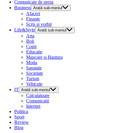
Comunicate de presa
Business
Arată sub-meniul
Afaceri
Finante
Scris si vorbit
Life&Style
Arată sub-meniul
Arta
Boli
Copii
Educatie
Mancare si Bautura
Moda
Sanatate
Societate
Turism
Vehicule
IT
Arată sub-meniul
Calculatoare
Comunicatii
Internet
Politica
Sport
Review
Blog