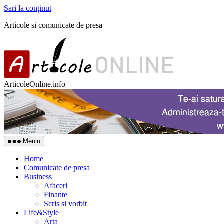
Sari la conținut
Articole si comunicate de presa
ArticoleOnline.info
Meniu
Home
Comunicate de presa
Business
Afaceri
Finante
Scris si vorbit
Life&Style
Arta