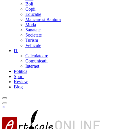
Boli
Copii
Educatie
Mancare si Bautura
Moda
Sanatate
Societate
Turism
Vehicule
IT
Calculatoare
Comunicatii
Internet
Politica
Sport
Review
Blog
×