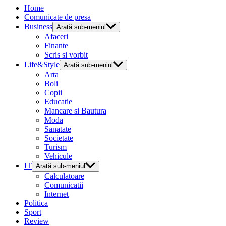
Home
Comunicate de presa
Business
Arată sub-meniul
Afaceri
Finante
Scris si vorbit
Life&Style
Arată sub-meniul
Arta
Boli
Copii
Educatie
Mancare si Bautura
Moda
Sanatate
Societate
Turism
Vehicule
IT
Arată sub-meniul
Calculatoare
Comunicatii
Internet
Politica
Sport
Review