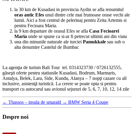
la 30 km de Kusadasi in provincia Aydin se afla renumitul
oras antic Efes
unul dintre cele mai frumoase orase vechi ale
lumii. Aici a fost centrul de pelerinaj pentru Zeita Artemis si
pentru Fecioara Maria.
la 9 km departare de orasul Efes se afla
Casa Fecioarei
Maria
unde se spune ca si-ar fi petrecut ultimii ani din viata
una din minunile naturale ale turciei
Pamukkale
sau sub o
alta denumire Castelul de Bumbac
La agenţia de turism Bali Tour tel. 0314323730 / 0726132555,
găseşti oferte pentru statiunile Kusadasi, Bodrum, Marmaris,
Antalya, Belek, Lara, Side, Kundu, Alanya – 7 nopţi cazare cu all
inclusive, asistenţă turistică. La cerere se poate opta si pentru
transport cu autocarul sau avionul sejururi de 5, 6, 7, 10, 12, 14 zile
←
Thassos – insula de smarald
→
BMW Seria 4 Coupe
Despre noi