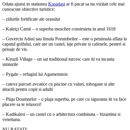
Odata ajunsi in statiunea
Kusadasi
ar fi pacat sa nu vizitati cele mai
cunoscute obiective turistice:
– zidurile fortificate ale orasului
– Kaleiçi Camii – o superba moschee construieta in anul 1618
– Guvercin Adasi sau Insula Porumbeilor – este o peninsula aflata la
capatul golfului, care are un castel, laje private si cafenele, pesteri si
peisaje de vis.
– Kirazli Village – un sat traditional turcesc care iti va incanta
simturile
– Pygale – refugiul lui Agamemnon
– cateva parcuri avcatice cu piscine cu valuri, tobogane si alte
atractii pentru copii si adulti
– Plaja Doamnelor – o plaja superba, pe care cu siguranta iti va face
placere sa te relaxezi!
– Kadikalesi – un castel cu o arhitectura combinata – bizantina si
venetiana.
NU RATATI: