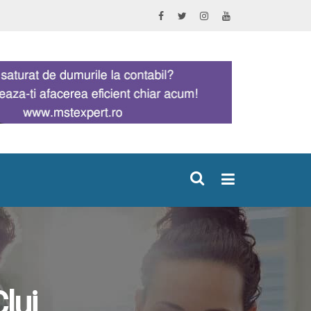
×
luj