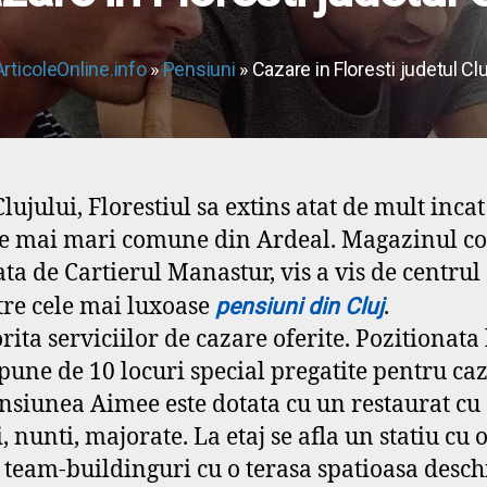
ArticoleOnline.info
»
Pensiuni
» Cazare in Floresti judetul Clu
lujului, Florestiul sa extins atat de mult inc
cele mai mari comune din Ardeal. Magazinul co
ta de Cartierul Manastur, vis a vis de centrul
tre cele mai luxoase
.
pensiuni din Cluj
ta serviciilor de cazare oferite. Pozitionata 
ne de 10 locuri special pregatite pentru caz
nsiunea Aimee este dotata cu un restaurat cu 
 nunti, majorate. La etaj se afla un statiu cu
 team-buildinguri cu o terasa spatioasa deschis