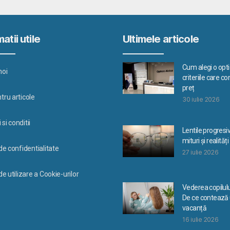
atii utile
Ultimele articole
Cum alegi o optic
noi
criteriile care c
preț
tru articole
30 iulie 2026
si conditii
Lentile progresi
mituri și realități
 de confidentialitate
27 iulie 2026
de utilizare a Cookie-urilor
Vederea copilulu
De ce contează u
vacanță
16 iulie 2026