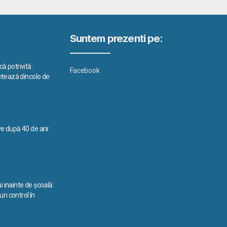
Suntem prezenti pe:
ă potrivită:
Facebook
ontează dincolo de
ve după 40 de ani:
i inainte de școală:
n control în