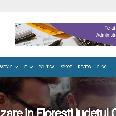
E&STYLE
IT
POLITICA
SPORT
REVIEW
BLOG
zare in Floresti judetul C