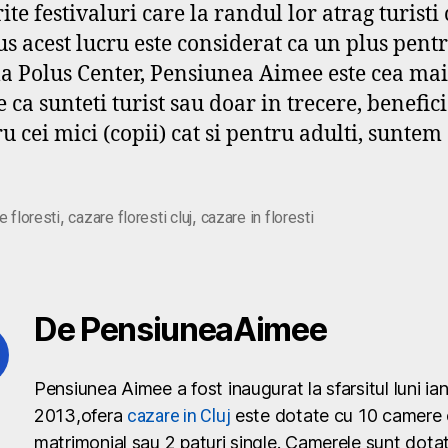
te festivaluri care la randul lor atrag turisti 
acest lucru este considerat ca un plus pentru 
 la Polus Center, Pensiunea Aimee este cea ma
e ca sunteti turist sau doar in trecere, benefici
u cei mici (copii) cat si pentru adulti, suntem 
,
,
e floresti
cazare floresti cluj
cazare in floresti
De PensiuneaAimee
Pensiunea Aimee a fost inaugurat la sfarsitul luni ia
2013,ofera
cazare in Cluj
este dotate cu 10 camere 
matrimonial sau 2 paturi single. Camerele sunt dotat