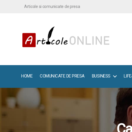
Articole si comunicate de presa
ArticoleOnline.info
HOME
COMUNICATE DE PRESA
BUSINESS
LIF
Ca