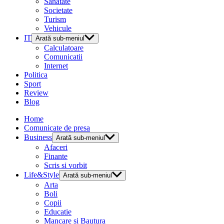
Sanatate
Societate
Turism
Vehicule
IT
Arată sub-meniul
Calculatoare
Comunicatii
Internet
Politica
Sport
Review
Blog
Home
Comunicate de presa
Business
Arată sub-meniul
Afaceri
Finante
Scris si vorbit
Life&Style
Arată sub-meniul
Arta
Boli
Copii
Educatie
Mancare si Bautura