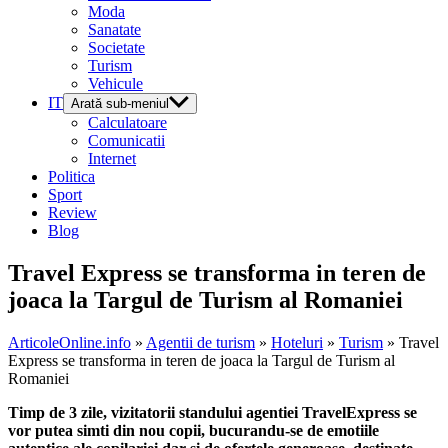
Moda
Sanatate
Societate
Turism
Vehicule
IT
Arată sub-meniul
Calculatoare
Comunicatii
Internet
Politica
Sport
Review
Blog
Travel Express se transforma in teren de
joaca la Targul de Turism al Romaniei
ArticoleOnline.info
»
Agentii de turism
»
Hoteluri
»
Turism
» Travel
Express se transforma in teren de joaca la Targul de Turism al
Romaniei
Timp de 3 zile, vizitatorii standului agentiei TravelExpress se
vor putea simti din nou copii, bucurandu-se de emotiile