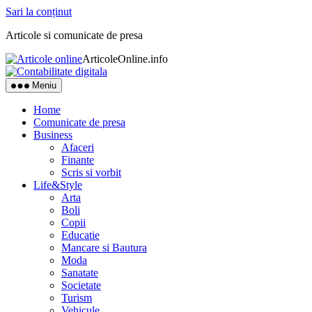
Sari la conținut
Articole si comunicate de presa
ArticoleOnline.info
Meniu
Home
Comunicate de presa
Business
Afaceri
Finante
Scris si vorbit
Life&Style
Arta
Boli
Copii
Educatie
Mancare si Bautura
Moda
Sanatate
Societate
Turism
Vehicule