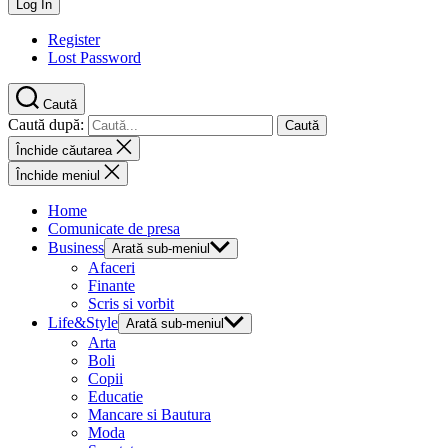
Register
Lost Password
Caută
Caută după:
Închide căutarea
Închide meniul
Home
Comunicate de presa
Business
Arată sub-meniul
Afaceri
Finante
Scris si vorbit
Life&Style
Arată sub-meniul
Arta
Boli
Copii
Educatie
Mancare si Bautura
Moda