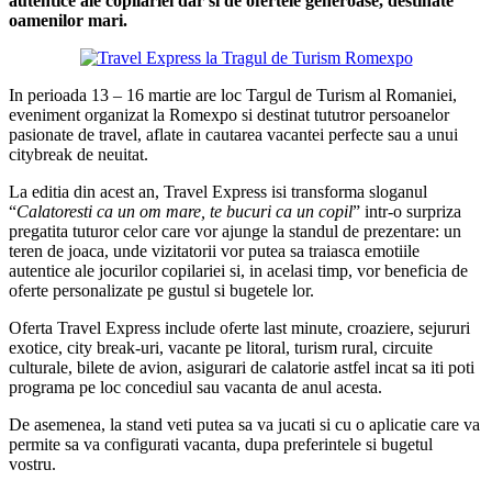
autentice ale copilariei dar si de ofertele generoase, destinate
oamenilor mari.
In perioada 13 – 16 martie are loc Targul de Turism al Romaniei,
eveniment organizat la Romexpo si destinat tututror persoanelor
pasionate de travel, aflate in cautarea vacantei perfecte sau a unui
citybreak de neuitat.
La editia din acest an, Travel Express isi transforma sloganul
“
Calatoresti ca un om mare, te bucuri ca un copil
” intr-o surpriza
pregatita tuturor celor care vor ajunge la standul de prezentare: un
teren de joaca, unde vizitatorii vor putea sa traiasca emotiile
autentice ale jocurilor copilariei si, in acelasi timp, vor beneficia de
oferte personalizate pe gustul si bugetele lor.
Oferta Travel Express include oferte last minute, croaziere, sejururi
exotice, city break-uri, vacante pe litoral, turism rural, circuite
culturale, bilete de avion, asigurari de calatorie astfel incat sa iti poti
programa pe loc concediul sau vacanta de anul acesta.
De asemenea, la stand veti putea sa va jucati si cu o aplicatie care va
permite sa va configurati vacanta, dupa preferintele si bugetul
vostru.