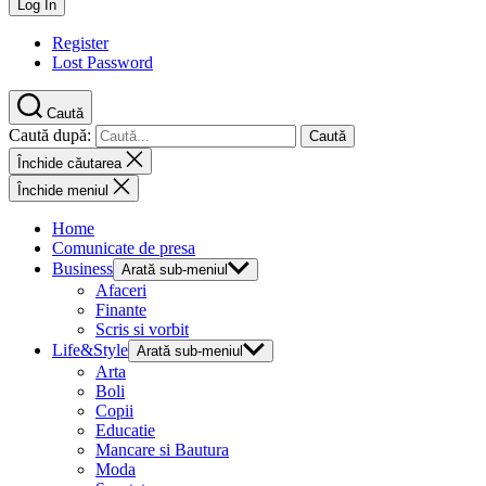
Register
Lost Password
Caută
Caută după:
Închide căutarea
Închide meniul
Home
Comunicate de presa
Business
Arată sub-meniul
Afaceri
Finante
Scris si vorbit
Life&Style
Arată sub-meniul
Arta
Boli
Copii
Educatie
Mancare si Bautura
Moda