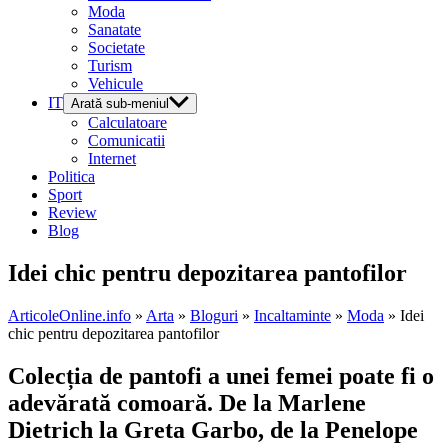
Moda
Sanatate
Societate
Turism
Vehicule
IT
Arată sub-meniul
Calculatoare
Comunicatii
Internet
Politica
Sport
Review
Blog
Idei chic pentru depozitarea pantofilor
ArticoleOnline.info
»
Arta
»
Bloguri
»
Incaltaminte
»
Moda
» Idei
chic pentru depozitarea pantofilor
Colecția de pantofi a unei femei poate fi o
adevărată comoară. De la Marlene
Dietrich la Greta Garbo, de la Penelope