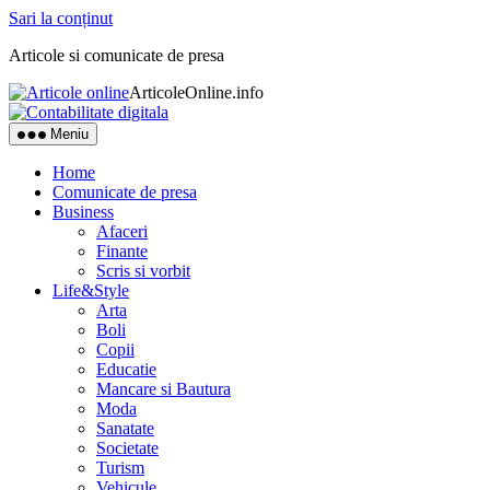
Sari la conținut
Articole si comunicate de presa
ArticoleOnline.info
Meniu
Home
Comunicate de presa
Business
Afaceri
Finante
Scris si vorbit
Life&Style
Arta
Boli
Copii
Educatie
Mancare si Bautura
Moda
Sanatate
Societate
Turism
Vehicule