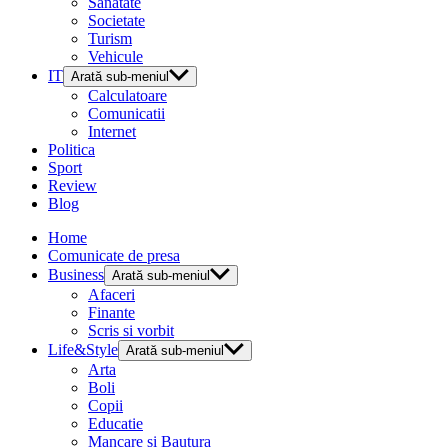
Sanatate
Societate
Turism
Vehicule
IT
Arată sub-meniul
Calculatoare
Comunicatii
Internet
Politica
Sport
Review
Blog
Home
Comunicate de presa
Business
Arată sub-meniul
Afaceri
Finante
Scris si vorbit
Life&Style
Arată sub-meniul
Arta
Boli
Copii
Educatie
Mancare si Bautura