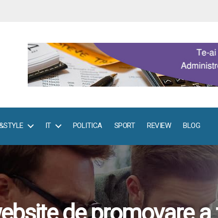
E&STYLE
IT
POLITICA
SPORT
REVIEW
BLOG
ebsite de promovare a f