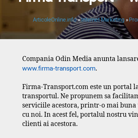
ArticoleOnline.info
»
Internet Marketing
»
Pro
Compania Odin Media anunta lansarea
.
www.firma-transport.com
Firma-Transport.com este un portal l
transportul. Ne propunem sa facilitam
serviciile acestora, printr-o mai buna 
cu noi. In acest fel, portalul nostru vi
clienti ai acestora.