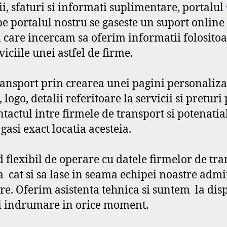
i, sfaturi si informati suplimentare, portalul
 pe portalul nostru se gaseste un suport onlin
in care incercam sa oferim informatii folositoa
iciile unei astfel de firme.
nsport prin crearea unei pagini personalizate
logo, detalii referitoare la servicii si preturi
ntactul intre firmele de transport si potenatia
gasi exact locatia acesteia.
flexibil de operare cu datele firmelor de tra
a cat si sa lase in seama echipei noastre admi
e. Oferim asistenta tehnica si suntem la dispo
ri indrumare in orice moment.