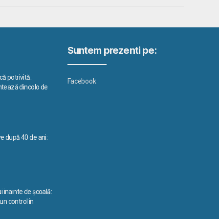
Suntem prezenti pe:
ă potrivită:
Facebook
ontează dincolo de
ve după 40 de ani:
i inainte de școală:
n control în