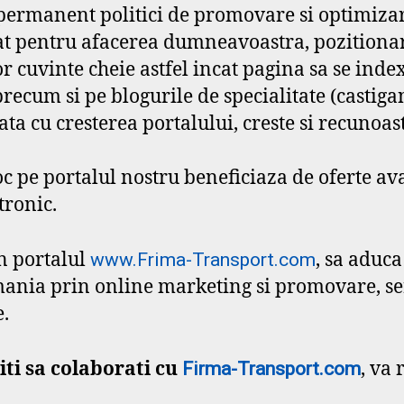
ermanent politici de promovare si optimizare
zat pentru afacerea dumneavoastra, pozitionare
r cuvinte cheie astfel incat pagina sa se inde
ecum si pe blogurile de specialitate (castigand
ata cu cresterea portalului, creste si recunoas
oc pe portalul nostru beneficiaza de oferte a
tronic.
in portalul
, sa aduc
www.Frima-Transport.com
ania prin online marketing si promovare, serv
e.
iti sa colaborati cu
, va
Firma-Transport.com