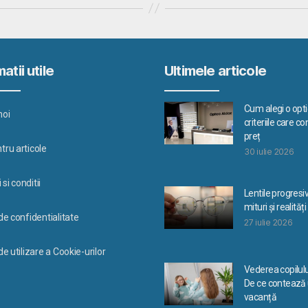
atii utile
Ultimele articole
Cum alegi o optic
noi
criteriile care c
preț
tru articole
30 iulie 2026
si conditii
Lentile progresi
mituri și realități
 de confidentialitate
27 iulie 2026
de utilizare a Cookie-urilor
Vederea copilulu
De ce contează u
vacanță