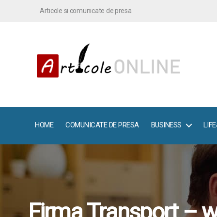
Articole si comunicate de presa
ArticoleOnline.info
HOME
COMUNICATE DE PRESA
BUSINESS
LIF
Firma Transport – w