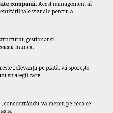
umite companii.
Acest management al
ntității tale vizuale pentru a
tructurat, gestionat și
ceastă muncă.
crește relevanța pe piață, vă sporește
nt strategii care
ă
, concentrându-vă mereu pe ceea ce
asta.