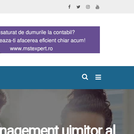
×
anagement uimitor al