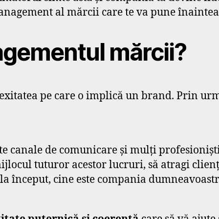
 management al mărcii care te va pune înainte
agementul mărcii?
lexitatea pe care o implică un brand. Prin urm
 canale de comunicare și mulți profesioniști 
mijlocul tuturor acestor lucruri, să atragi clien
de la început, cine este compania dumneavoastră