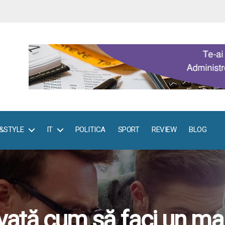
E&STYLE
IT
POLITICA
SPORT
REVIEW
BLOG
nvață cum să faci un m