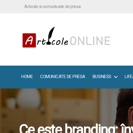
Articole si comunicate de presa
ArticoleOnline.info
HOME
COMUNICATE DE PRESA
BUSINESS
LIF
Ce este branding: î