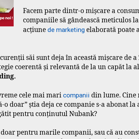
Facem parte dintr-o mișcare a consum
companiile să gândească meticulos la f
acțiune
elaborată poate av
de marketing
curenții săi sunt deja în această mișcare de a 
tegie coerentă și relevantă de la un capăt la al
ding.
 vreme cele mai mari
din lume. Cine n
companii
Fă-o doar” știa deja ce companie s-a abonat la
egătit pentru conținutul Nubank?
e doar pentru marile companii, sau că au constr