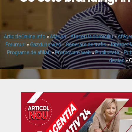
ArticoleOnline.info
»
Afaceri
»
Afaceri la domiciliu
»
Afacer
Forumuri
»
Gazduire web
»
Generare de trafic
»
Internet 
Programe de afiliati
»
Promovare web
»
Publicitate
»
Pub
design
» C