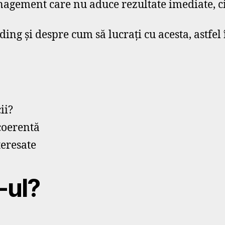
agement care nu aduce rezultate imediate, ci
ding și despre cum să lucrați cu acesta, astfel
ii?
 coerentă
teresate
-ul?