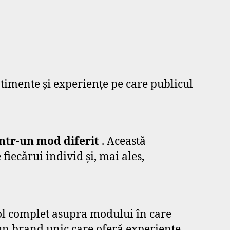
ntimente și experiențe pe care publicul
într-un mod diferit
. Această
fiecărui individ și, mai ales,
ol complet asupra modului în care
d un brand unic care oferă experiențe