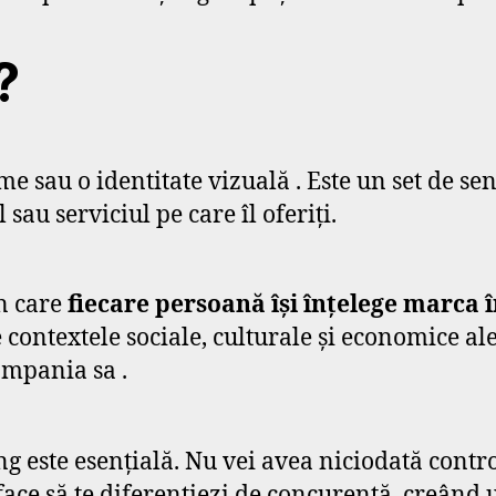
?
 sau o identitate vizuală . Este un set de se
 sau serviciul pe care îl oferiți.
în care
fiecare persoană își înțelege marca 
ontextele sociale, culturale și economice ale 
ompania sa .
g este esențială. Nu vei avea niciodată contr
e face să te diferențiezi de concurență, creân