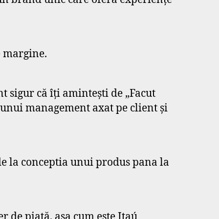
e margine.
t sigur că îți amintești de „Facut
a unui management axat pe client și
de la conceptia unui produs pana la
r de piață, așa cum este Itaú