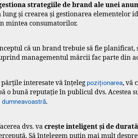
gestiona strategiile de brand ale unei an
lung și crearea și gestionarea elementelor ide
în mintea consumatorilor.
eptul că un brand trebuie să fie planificat, s
cuprind managementul mărcii fac parte din a
 părțile interesate vă înțeleg
, vă 
poziționarea
bă o bună reputație în publicul dvs. Acestea su
.
 dumneavoastră
acerea dvs. va
crește inteligent și de durat
percepută. Să înțelegem puțin mai mult despre 