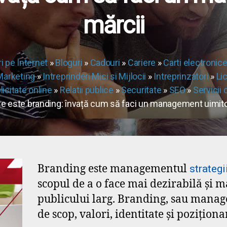
mărcii
i pe Internet
»
Bloguri
»
Cadouri
»
Cariere
»
Carti electronic
Marketing
»
Intreprinderi Mici si Mijlocii
»
Intreprinzatori
»
Lic
licitate online
»
Relatii publice
»
Securitate
»
SEO
»
Servicii c
e este branding: învață cum să faci un management uimitor
Branding este managementul
strategi
scopul de a o face mai dezirabilă și ma
publicului larg. Branding, sau manag
de scop, valori, identitate și poziționa