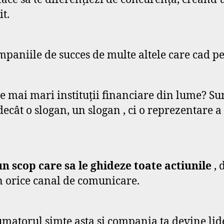
it.
mpaniile de succes de multe altele care cad p
ele mai mari instituții financiare din lume? Sun
decât o slogan, un slogan , ci o reprezentare 
n scop care sa le ghideze toate actiunile
, 
n orice canal de comunicare.
umatorul simte asta și compania ta devine lide