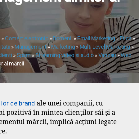
e
»
Comert electronic
»
Domenii
»
Email Marketing
»
Etica
»
itatii
»
Management
»
Marketing
»
Multi Level Marketing
»
lienti
»
Spam
»
Streaming video si audio
»
Vanzari
»
Web
 al mărcii
ale unei companii, cu
ilor de brand
i pozitivă în mintea clienților săi și a
ementul mărcii, implică acțiuni legate
re.