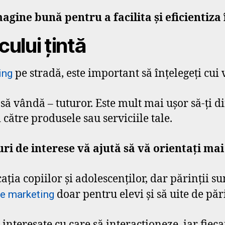
magine bună pentru a facilita și eficientiz
ului țintă
pe stradă, este important să înțelegeți cui
ing
 vândă – tuturor. Este mult mai ușor să-ți dir
către produsele sau serviciile tale.
i de interese vă ajută să vă orientați ma
ia copiilor și adolescenților, dar părinții su
doar pentru elevi și să uite de pări
e marketing
 interesate cu care să interacționeze, iar fie