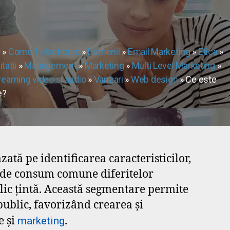
e
»
Comert electronic
»
Domenii
»
Email Marketing
»
Etica
»
itatii
»
Management
»
Marketing
»
Multi Level Marketing
»
reaming video si audio
»
Vanzari
»
Web design
» Ce este
e?
ată pe identificarea caracteristicilor,
or de consum comune diferitelor
blic țintă. Această segmentare permite
ublic, favorizând crearea și
e și
.
marketing