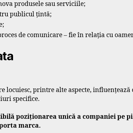
mova produsele sau serviciile;
tru publicul țintă;
e;
 proces de comunicare – fie în relația cu oamen
ata
re locuiesc, printre alte aspecte, influențeaz
iuri specifice.
ibilă poziționarea unică a companiei pe pia
aporta marca.