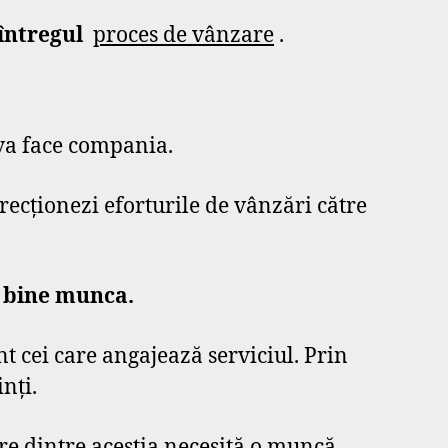
a întregul
proces de vânzare
.
 va face compania.
ecționezi eforturile de vânzări către
i bine munca.
nt cei care angajează serviciul. Prin
nți.
care dintre aceștia necesită o muncă