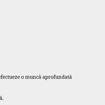
ă efectueze o muncă aprofundată
ă.