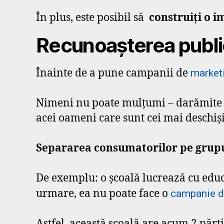
În plus, este posibil să
construiți o i
Recunoașterea public
Înainte de a pune campanii de
market
Nimeni nu poate mulțumi – darămite să
acei oameni care sunt cei mai deschiși 
Separarea consumatorilor pe grupur
De exemplu: o școală lucrează cu educaț
urmare, ea nu poate face o
campanie d
Astfel, această școală are acum 2 părți