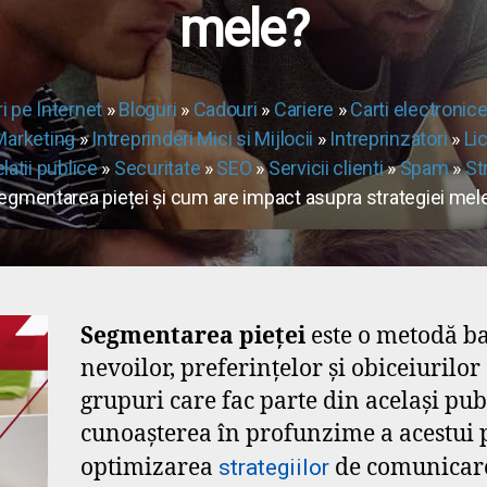
mele?
i pe Internet
»
Bloguri
»
Cadouri
»
Cariere
»
Carti electronic
Marketing
»
Intreprinderi Mici si Mijlocii
»
Intreprinzatori
»
Lic
latii publice
»
Securitate
»
SEO
»
Servicii clienti
»
Spam
»
St
egmentarea pieței și cum are impact asupra strategiei mel
Segmentarea pieței
este o metodă baz
nevoilor, preferințelor și obiceiuril
grupuri care fac parte din același pu
cunoașterea în profunzime a acestui p
optimizarea
de comunicar
strategiilor