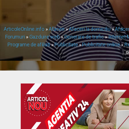
ArticoleOnline.info
»
Afaceri
»
Afaceri la domiciliu
»
Afacer
Forumuri
»
Gazduire web
»
Generare de trafic
»
Internet 
Programe de afiliati
»
Publicitate
»
Publicitate online
»
Re
s