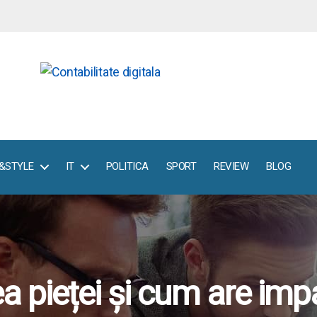
E&STYLE
IT
POLITICA
SPORT
REVIEW
BLOG
 pieței și cum are impa