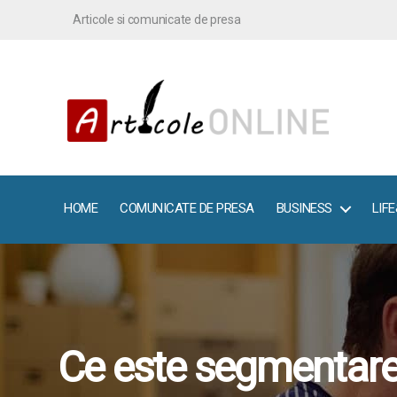
Articole si comunicate de presa
ArticoleOnline.info
HOME
COMUNICATE DE PRESA
BUSINESS
LIF
Ce este segmentarea