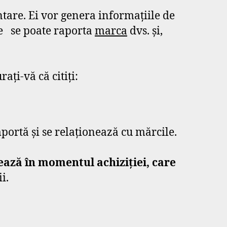
ntare. Ei vor genera informațiile de
ne se poate raporta
marca
dvs. și,
ți-vă că citiți:
ortă și se relaționează cu mărcile.
ează în momentul achiziției, care
i.