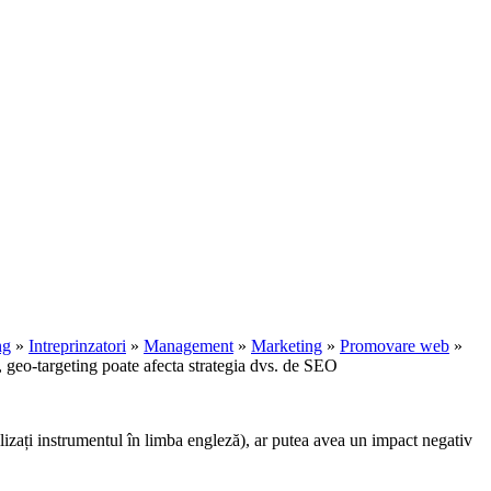
ng
»
Intreprinzatori
»
Management
»
Marketing
»
Promovare web
»
 geo-targeting poate afecta strategia dvs. de SEO
lizați instrumentul în limba engleză), ar putea avea un impact negativ