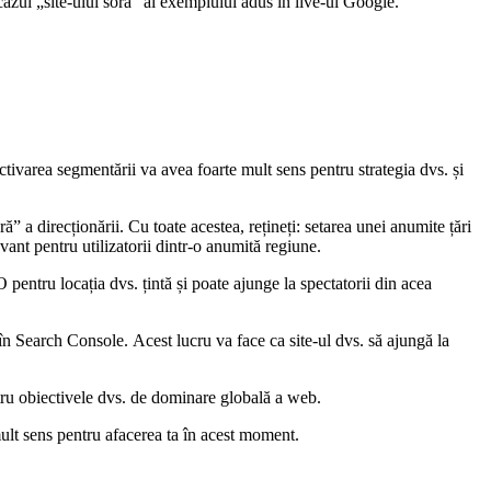
cazul „site-ului soră” al exemplului adus în live-ul Google.
tivarea segmentării va avea foarte mult sens pentru strategia dvs. și
” a direcționării. Cu toate acestea, rețineți: setarea unei anumite țări
vant pentru utilizatorii dintr-o anumită regiune.
 pentru locația dvs. țintă și poate ajunge la spectatorii din acea
 în Search Console. Acest lucru va face ca site-ul dvs. să ajungă la
entru obiectivele dvs. de dominare globală a web.
mult sens pentru afacerea ta în acest moment.