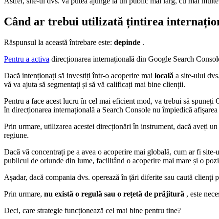
Astfel, site-ul dvs. va putea ajunge la un public mai larg, cu mai mult
Când ar trebui utilizată țintirea internați
Răspunsul la această întrebare este:
depinde
.
Pentru a activa
direcționarea internațională din Google Search Console, 
Dacă intenționați să investiți într-o acoperire mai
locală
a site-ului dvs
vă va ajuta să segmentați și să vă calificați mai bine clienții.
Pentru a face acest lucru în cel mai eficient mod, va trebui să spuneți G
în direcționarea internațională a Search Console nu împiedică afișarea ac
Prin urmare, utilizarea acestei direcționări în instrument, dacă aveți u
regiune.
Dacă vă concentrați pe a avea o acoperire mai globală, cum ar fi site-ur
publicul de oriunde din lume, facilitând o acoperire mai mare și o poz
Așadar, dacă compania dvs. operează în țări diferite sau caută clienți p
Prin urmare,
nu există o regulă sau o rețetă de prăjitură
, este nece
Deci, care strategie funcționează cel mai bine pentru tine?