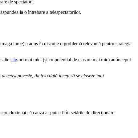
mare de spectatori.
pundea la o întrebare a telespectatorilor.
întreaga lume) a adus în discuție o problemă relevantă pentru strategia
e alte
site
-uri mai mici (și cu potențial de clasare mai mic) au început
ă aceeași poveste, dintr-o dată încep să se claseze mai
concluzionat că cauza ar putea fi în setările de direcționare