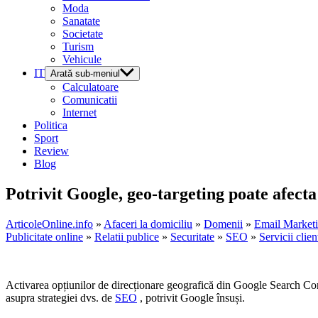
Moda
Sanatate
Societate
Turism
Vehicule
IT
Arată sub-meniul
Calculatoare
Comunicatii
Internet
Politica
Sport
Review
Blog
Potrivit Google, geo-targeting poate afecta
ArticoleOnline.info
»
Afaceri la domiciliu
»
Domenii
»
Email Market
Publicitate online
»
Relatii publice
»
Securitate
»
SEO
»
Servicii clien
Activarea opțiunilor de direcționare geografică din Google Search Cons
asupra strategiei dvs. de
SEO
, potrivit Google însuși.