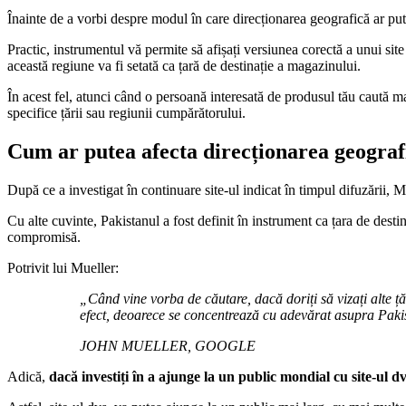
Înainte de a vorbi despre modul în care direcționarea geografică ar pu
Practic, instrumentul vă permite să afișați versiunea corectă a unui sit
această regiune va fi setată ca țară de destinație a magazinului.
În acest fel, atunci când o persoană interesată de produsul tău caută
specifice țării sau regiunii cumpărătorului.
Cum ar putea afecta direcționarea geografi
După ce a investigat în continuare site-ul indicat în timpul difuzării, Mu
Cu alte cuvinte, Pakistanul a fost definit în instrument ca țara de destin
compromisă.
Potrivit lui Mueller:
„Când vine vorba de căutare, dacă doriți să vizați alte ță
efect, deoarece se concentrează cu adevărat asupra Pakist
JOHN MUELLER, GOOGLE
Adică,
dacă investiți în a ajunge la un public mondial cu site-ul d