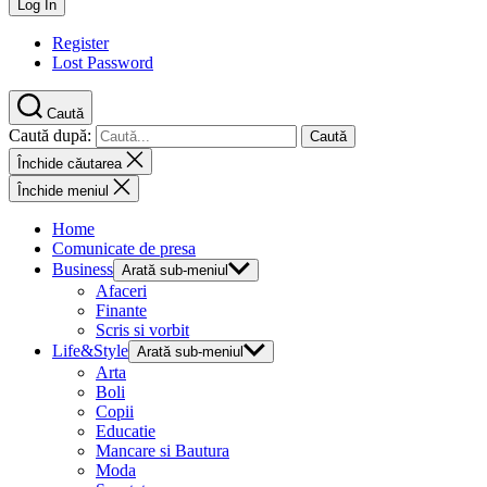
Register
Lost Password
Caută
Caută după:
Închide căutarea
Închide meniul
Home
Comunicate de presa
Business
Arată sub-meniul
Afaceri
Finante
Scris si vorbit
Life&Style
Arată sub-meniul
Arta
Boli
Copii
Educatie
Mancare si Bautura
Moda