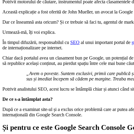
Potrivit motorului de căutare, instrumentul poate afecta clasamentele de
Această explicație a fost oferită de John Mueller, un avocat la Googl
Dar ce înseamnă asta oricum? Și ce trebuie să faci tu, agentul de market
Urmează-mă, îți voi explica.
În timpul difuzării, responsabilul cu
SEO
al unui important portal de
ș
de internaționalizare pe internet.
Chiar dacă portalul avea un clasament bun pe Google, un potențial de cl
să republice același conținut, au pierdut spațiu între cele mai bune cău
„Avem o poveste. Suntem exclusivi, primii care publică și
sus și imediat începem să cădem pe margine. Treaba mea e
Potrivit analistului SEO, acest lucru se întâmplă chiar și atunci când sit
De ce s-a întâmplat asta?
După ce a examinat site-ul și a exclus orice problemă care ar putea afe
internațională din Google Search Console.
Și pentru ce este Google Search Console G