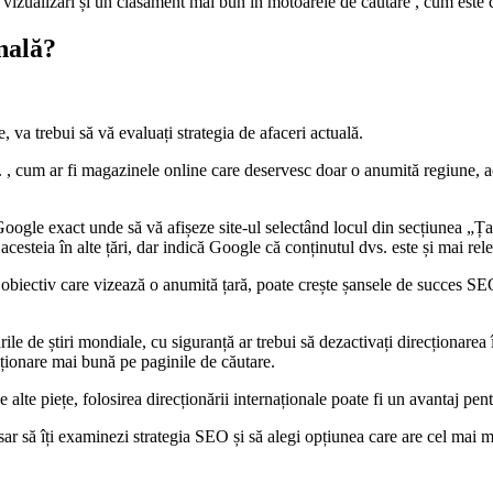
e vizualizări și un clasament mai bun în motoarele de căutare , cum este 
onală?
va trebui să vă evaluați strategia de afaceri actuală.
. , cum ar fi magazinele online care deservesc doar o anumită regiune, ac
oogle exact unde să vă afișeze site-ul selectând locul din secțiunea „Țară
esteia în alte țări, dar indică Google că conținutul dvs. este și mai rele
n obiectiv care vizează o anumită țară, poate crește șansele de succes SEO
ile de știri mondiale, cu siguranță ar trebui să dezactivați direcționarea
iționare mai bună pe paginile de căutare.
e alte piețe, folosirea direcționării internaționale poate fi un avantaj p
sar să îți examinezi strategia SEO și să alegi opțiunea care are cel mai 