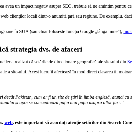
tea avea un impact negativ asupra SEO, trebuie să ne amintim pentru ce 
e web clienților locali dintr-o anumită țară sau regiune. De exemplu, dac
 magazine în SUA (sau chiar folosește funcția Google „lângă mine”),
moto
că strategia dvs. de afaceri
eller a realizat că setările de direcționare geografică ale site-ului din
Se
ație a site-ului. Acest lucru îi afectează în mod direct clasarea în motoare
ri decât Pakistan, cum ar fi un site de știri în limba engleză, atunci cu
anului și apoi se concentrează puțin mai puțin asupra altor țări. ”
vs.
web
, este important să acordați atenție setărilor din Search Con