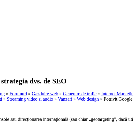
 strategia dvs. de SEO
ing
»
Forumuri
»
Gazduire web
»
Generare de trafic
»
Internet Marketi
ti
»
Streaming video si audio
»
Vanzari
»
Web design
» Potrivit Google,
ole sau direcționarea internațională (sau chiar „geotargeting”, dacă uti