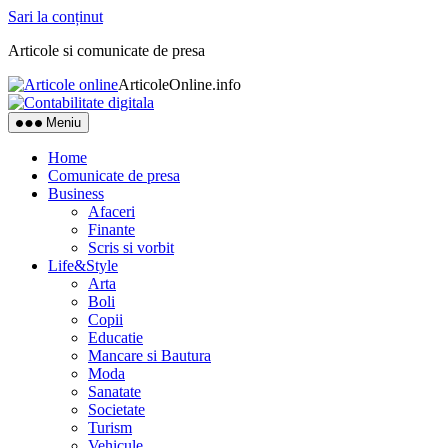
Sari la conținut
Articole si comunicate de presa
ArticoleOnline.info
Meniu
Home
Comunicate de presa
Business
Afaceri
Finante
Scris si vorbit
Life&Style
Arta
Boli
Copii
Educatie
Mancare si Bautura
Moda
Sanatate
Societate
Turism
Vehicule