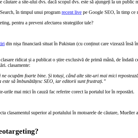
 căutare a site-ului dvs. dacă scopul dvs. este să ajungeți la un public 
e Search, în timpul unui program
recent live
pe Google SEO, în timp ce răs
ing, pentru a preveni afectarea strategiilor tale?
tiri
din nișa financiară situat în Pakistan (cu conținut care vizează însă 
asare ridicat și a publicat o știre exclusivă de primă mână, de îndată c
tări. clasamente:
 ne ocupăm foarte bine. Și totuși, când alte site-uri mai mici reposteaz
ste să îmbunătățesc SEO, iar editorii sunt frustrați.”
e-urile mai mici în cauză fac referire corect la portalul lor în repostări.
cta clasamentul superior al portalului în motoarele de căutare, Mueller a 
eotargeting?