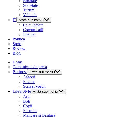
Sanatate
Societate
Turism
Vehicule
IT
Arată sub-meniul
Calculatoare
Comunicatii
Internet
Politica
Sport
Review
Blog
Home
Comunicate de presa
Business
Arată sub-meniul
Afaceri
Finante
Scris si vorbit
Life&Style
Arată sub-meniul
Arta
Boli
Copii
Educatie
Mancare si Bautura