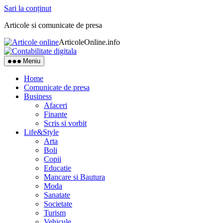
Sari la conținut
Articole si comunicate de presa
ArticoleOnline.info
Meniu
Home
Comunicate de presa
Business
Afaceri
Finante
Scris si vorbit
Life&Style
Arta
Boli
Copii
Educatie
Mancare si Bautura
Moda
Sanatate
Societate
Turism
Vehicule