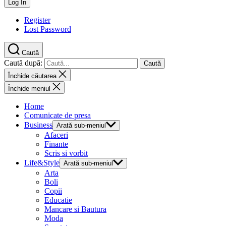
Register
Lost Password
Caută
Caută după:
Închide căutarea
Închide meniul
Home
Comunicate de presa
Business
Arată sub-meniul
Afaceri
Finante
Scris si vorbit
Life&Style
Arată sub-meniul
Arta
Boli
Copii
Educatie
Mancare si Bautura
Moda