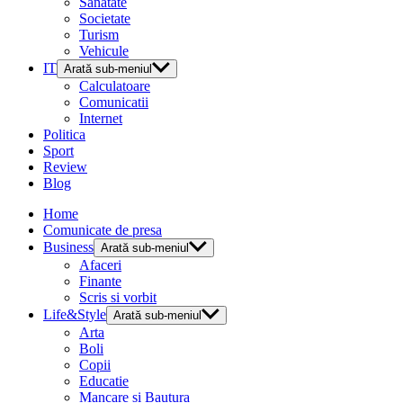
Sanatate
Societate
Turism
Vehicule
IT
Arată sub-meniul
Calculatoare
Comunicatii
Internet
Politica
Sport
Review
Blog
Home
Comunicate de presa
Business
Arată sub-meniul
Afaceri
Finante
Scris si vorbit
Life&Style
Arată sub-meniul
Arta
Boli
Copii
Educatie
Mancare si Bautura