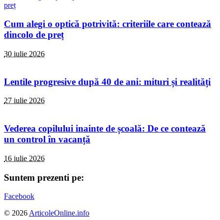
Cum alegi o optică potrivită: criteriile care contează
dincolo de preț
30 iulie 2026
Lentile progresive după 40 de ani: mituri și realități
27 iulie 2026
Vederea copilului inainte de școală: De ce contează
un control în vacanță
16 iulie 2026
Suntem prezenti pe:
Facebook
© 2026
ArticoleOnline.info