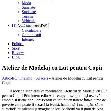
Moda
Sanatate
Societate
Turism
Vehicule
IT
Arată sub-meniul
Calculatoare
Comunicatii
Internet
Politica
Sport
Review
Blog
Atelier de Modelaj cu Lut pentru Copii
ArticoleOnline.info
»
Afaceri
» Atelier de Modelaj cu Lut pentru
Copii
Asociația Manieres vă recomandă Atelierul de Modelaj cu Lut
pentru Copii! Prin intermediu Art Terapy descoperim și rezolvăm
emotile și fricile copiilor! Pentru că toți piticii trăiesc într-o lume de
poveste care poate fi scoasă la iveală, haideți să-i încurajăm să ne
surprindă cu talentul și imaginația lor! Atelierul va fi ținut de Ana