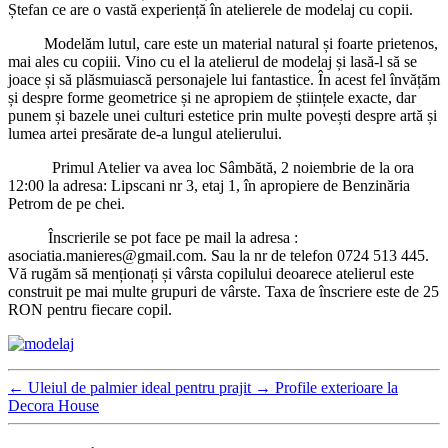
Ștefan ce are o vastă experiență în atelierele de modelaj cu copii.
Modelăm lutul, care este un material natural și foarte prietenos,
mai ales cu copiii. Vino cu el la atelierul de modelaj și lasă-l să se
joace și să plăsmuiască personajele lui fantastice. În acest fel învățăm
și despre forme geometrice și ne apropiem de științele exacte, dar
punem și bazele unei culturi estetice prin multe povești despre artă și
lumea artei presărate de-a lungul atelierului.
Primul Atelier va avea loc Sâmbătă, 2 noiembrie de la ora
12:00 la adresa: Lipscani nr 3, etaj 1, în apropiere de Benzinăria
Petrom de pe chei.
Înscrierile se pot face pe mail la adresa :
asociatia.manieres@gmail.com. Sau la nr de telefon 0724 513 445.
Vă rugăm să menționați și vârsta copilului deoarece atelierul este
construit pe mai multe grupuri de vârste. Taxa de înscriere este de 25
RON pentru fiecare copil.
←
Uleiul de palmier ideal pentru prajit
→
Profile exterioare la
Decora House