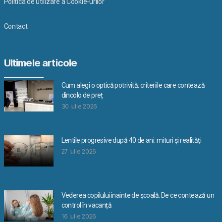
Politica de utilizare a Cookie-urilor
Contact
Ultimele articole
Cum alegi o optică potrivită: criteriile care contează
dincolo de preț
30 iulie 2026
Lentile progresive după 40 de ani: mituri și realități
27 iulie 2026
Vederea copilului inainte de școală: De ce contează un
control în vacanță
16 iulie 2026