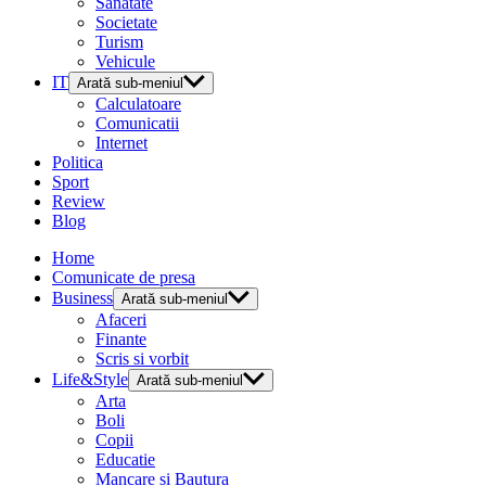
Sanatate
Societate
Turism
Vehicule
IT
Arată sub-meniul
Calculatoare
Comunicatii
Internet
Politica
Sport
Review
Blog
Home
Comunicate de presa
Business
Arată sub-meniul
Afaceri
Finante
Scris si vorbit
Life&Style
Arată sub-meniul
Arta
Boli
Copii
Educatie
Mancare si Bautura