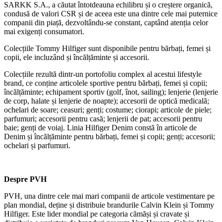
SARKK S.A., a căutat întotdeauna echilibru și o creștere organică,
condusă de valori CSR și de aceea este una dintre cele mai puternice
companii din piață, dezvoltându-se constant, captând atenția celor
mai exigenți consumatori.
Colecțiile Tommy Hilfiger sunt disponibile pentru bărbați, femei și
copii, ele incluzând și încălțăminte și accesorii.
Colecțiile rezultă dintr-un portofoliu complex al acestui lifestyle
brand, ce conține articolele sportive pentru bărbați, femei și copii;
încălțăminte; echipament sportiv (golf, înot, sailing); lenjerie (lenjerie
de corp, halate și lenjerie de noapte); accesorii de optică medicală;
ochelari de soare; ceasuri; genți; costume; ciorapi; articole de piele;
parfumuri; accesorii pentru casă; lenjerii de pat; accesorii pentru
baie; genți de voiaj. Linia Hilfiger Denim constă în articole de
Denim și încălțăminte pentru bărbați, femei și copii; genți; accesorii;
ochelari și parfumuri.
Despre PVH
PVH, una dintre cele mai mari companii de articole vestimentare pe
plan mondial, deține și distribuie brandurile Calvin Klein și Tommy
Hilfiger. Este lider mondial pe categoria cămăși și cravate și