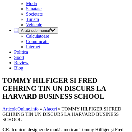
Moda
Sanatate
Societate
Turism
Vehicule
IT
Arată sub-meniul
Calculatoare
Comunicatii
Internet
Politica
Sport
Review
Blog
TOMMY HILFIGER SI FRED
GEHRING TIN UN DISCURS LA
HARVARD BUSINESS SCHOOL
ArticoleOnline.info
»
Afaceri
» TOMMY HILFIGER SI FRED
GEHRING TIN UN DISCURS LA HARVARD BUSINESS
SCHOOL
CE
: Iconicul designer de modă american Tommy Hilfiger și Fred