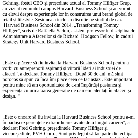
Gehring, fostul CEO și președinte actual al Tommy Hilfiger Grup,
au vizitat renumitul campus Harvard Business School și au vorbit
cu elevii despre experiențele lor în construirea unui brand global de
retail și lifestyle. Sesiunea a inclus o discuție pe studiul de caz
Harvard Business School din 2014, „Transforming Tommy
Hilfiger”, scris de Raffaella Sadun, asistent professor in disciplina de
Administrare a Afacerilor și de Richard Hodgson Fellow, în cadrul
Strategy Unit Harvard Business School.
„Este o plăcere să fiu invitat la Harvard Business School pentru a
vorbi cu antreprenorii aspiranți și viitorii lideri ai industriei de
afaceri”, a declarat Tommy Hilfiger. „După 30 de ani, mă simt
norocos să spun că încă îmi place ceea ce fac astăzi. Este important
pentru mine să am oportunitatea de a-mi împărtăși pasiunea și
experiența cu următoarea generație de oameni talentați în afaceri și
design. “
„Este o onoare să fiu invitat la Harvard Business School pentru a-mi
împărtăși experiențele extraordinare avute de-a lungul carierei”, a
declarat Fred Gehring, președintele Tommy Hilfiger și
vicepreședinte, PVH Corp. „Sunt privilegiat să fac parte din echipa