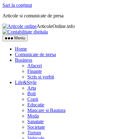
Sari la conținut
Articole si comunicate de presa
ArticoleOnline.info
Meniu
Home
Comunicate de presa
Business
Afaceri
Finante
Scris si vorbit
Life&Style
Arta
Boli
Copii
Educatie
Mancare si Bautura
Moda
Sanatate
Societate
Turism
Vehicule