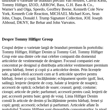
distribuie o varietate de branduri precum Van Heusen, Calvin Klein,
Tommy Hilfiger, IZOD, ARROW, Bass, G.H. Bass & Co.,
Warner’s and Olga, Speedo, Geoffrey Beene, Kenneth Cole New
York, Kenneth Cole Reaction, MICHAEL Michael Kors, Sean
John, Chaps, Donald J. Trump Signature Collection, JOE Joseph
Abboud, DKNY, Ike Behar and John Varvatos.
Despre Tommy Hilfiger Group
Grupul deține o varietate largă de branduri premium în portofoliu:
Tommy Hilfiger, Hilfiger Denim și Tommy Girl. Tommy Hilfiger
Grup este una dintre cele mai celebre companii din domeniul
articolelor de vestimentație de designer. Focusul companiei este
concentrat pe designul și distribuția articolelor vestimentare premium
pentru bărbați, femei și copii și a articolelor denim. Prin licențele
sale, grupul oferă accesorii cum ar fi articolele sportive pentru
bărbați, femei și copii; încălțăminte; echipament sportiv (golf, înot,
sailing); lenjerie (lenjerie de corp, halate și lenjerie de noapte);
accesorii de optică; ochelari de soare; ceasuri; genți; costume;
ciorapi; articole de piele; parfumuri; accesorii pentru casă; lenjerii de
pat; accesorii pentru baie; genți de voiaj. Linia Hilfiger Denim
constă în articole de denim și încălțăminte pentru bărbați, femei și
copii; genți; accesorii; ochelari și parfumuri. Articolele aflate în
portofoliul Tommy Hilfiger sunt disponibile consumatorilor, la nivel