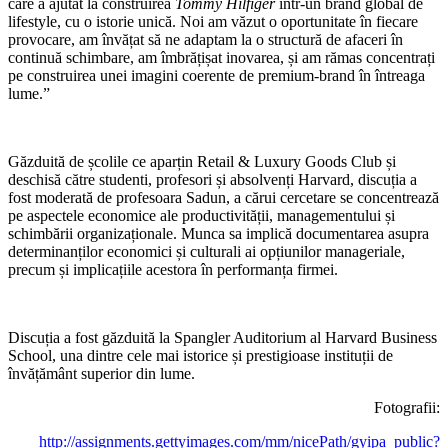
care a ajutat la construirea
Tommy Hilfiger
într-un brand global de
lifestyle, cu o istorie unică. Noi am văzut o oportunitate în fiecare
provocare, am învățat să ne adaptam la o structură de afaceri în
continuă schimbare, am îmbrățișat inovarea, și am rămas concentrați
pe construirea unei imagini coerente de premium-brand în întreaga
lume.”
Găzduită de școlile ce aparțin Retail & Luxury Goods Club și
deschisă către studenti, profesori și absolvenți Harvard, discuția a
fost moderată de profesoara Sadun, a cărui cercetare se concentrează
pe aspectele economice ale productivității, managementului și
schimbării organizaționale. Munca sa implică documentarea asupra
determinanților economici și culturali ai opțiunilor manageriale,
precum și implicațiile acestora în performanța firmei.
Discuția a fost găzduită la Spangler Auditorium al Harvard Business
School, una dintre cele mai istorice și prestigioase instituții de
învățământ superior din lume.
Fotografii:
http://assignments.gettyimages.com/mm/nicePath/gyipa_public?