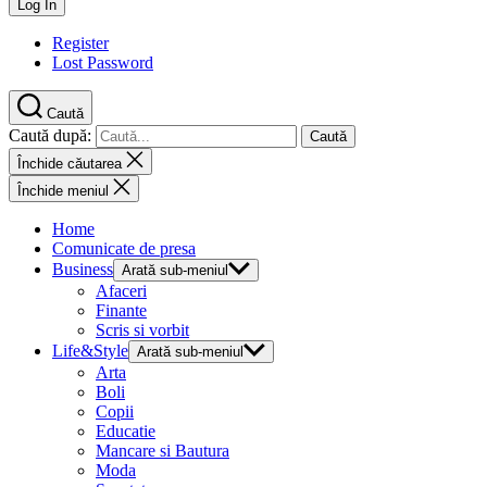
Register
Lost Password
Caută
Caută după:
Închide căutarea
Închide meniul
Home
Comunicate de presa
Business
Arată sub-meniul
Afaceri
Finante
Scris si vorbit
Life&Style
Arată sub-meniul
Arta
Boli
Copii
Educatie
Mancare si Bautura
Moda