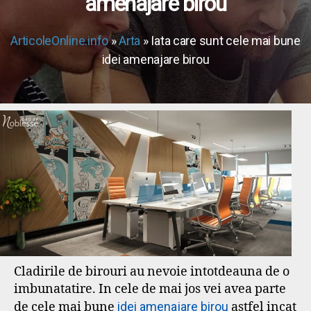
amenajare birou
ArticoleOnline.info
»
Arta
» Iata care sunt cele mai bune
idei amenajare birou
Cladirile de birouri au nevoie intotdeauna de o
imbunatatire. In cele de mai jos vei avea parte
de cele mai bune
idei amenajare birou
astfel incat