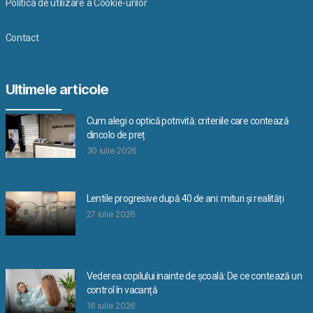
Politica de utilizare a Cookie-urilor
Contact
Ultimele articole
Cum alegi o optică potrivită: criteriile care contează
dincolo de preț
30 iulie 2026
Lentile progresive după 40 de ani: mituri și realități
27 iulie 2026
Vederea copilului inainte de școală: De ce contează un
control în vacanță
16 iulie 2026