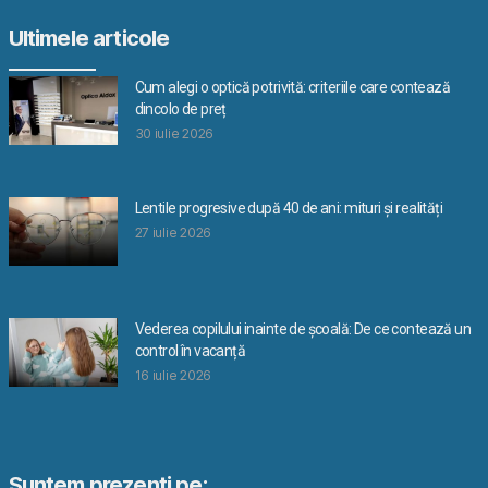
Ultimele articole
Cum alegi o optică potrivită: criteriile care contează
dincolo de preț
30 iulie 2026
Lentile progresive după 40 de ani: mituri și realități
27 iulie 2026
Vederea copilului inainte de școală: De ce contează un
control în vacanță
16 iulie 2026
Suntem prezenti pe: