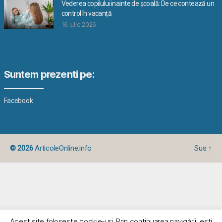
Vederea copilului inainte de școală: De ce contează un
control în vacanță
16 iulie 2026
Suntem prezenti pe:
Facebook
© 2026
ArticoleOnline.info
Sus
↑
Acest site foloseşte cookie-uri. Prin continuarea navigării, eşti