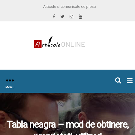
Articole si comunicate de presa
×
icoleOnline.info
Meniu
Tabla neagra – mod de obtinere,