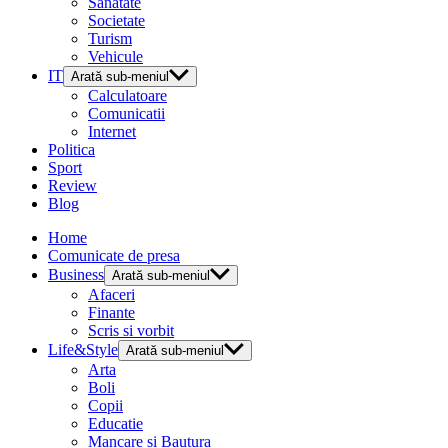
Sanatate
Societate
Turism
Vehicule
IT
Arată sub-meniul
Calculatoare
Comunicatii
Internet
Politica
Sport
Review
Blog
Home
Comunicate de presa
Business
Arată sub-meniul
Afaceri
Finante
Scris si vorbit
Life&Style
Arată sub-meniul
Arta
Boli
Copii
Educatie
Mancare si Bautura