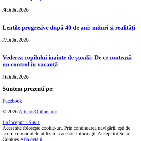
30 iulie 2026
Lentile progresive după 40 de ani: mituri și realități
27 iulie 2026
Vederea copilului inainte de școală: De ce contează
un control în vacanță
16 iulie 2026
Suntem prezenti pe:
Facebook
© 2026
ArticoleOnline.info
La început
↑
Sus
↑
Acest site foloseşte cookie-uri. Prin continuarea navigării, eşti de
acord cu modul de utilizare a acestor informaţii.
Accept tot
Setari
Cookies
Afla detalii