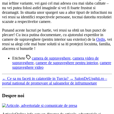
mai ieftine variante, vei gasi cel mai adesea cea mai slaba calitate –
nu vei putea folosi astfel imaginile si vei fi foarte frustrat si
dezamagit. In situatia unor spargeri sau a altor tipuri de infractiuni nu
vei reusi sa identifici respectivele persoane, tocmai datorita rezolutiei
scazute a respectivelor camere.
Punand aceste lucruri pe hartie, vei reusi sa obtii un bun punct de
plecare! Cu inca putina documentare, cu ajutorului expertilor in
camere de supraveghere (pentru interior sau exterior) de la
Ordis
, vei
reusi sa alegi cele mai bune solutii si sa iti protejezi locuinta, familia,
afacerea si bunurile !
Etichete
camera de supraveghere
,
camera video de
supraveghere
,
camere de supraveghere pentru interior
,
camere
supraveghere video
←
Ce sa nu faceti in calatoriile in Turcia?
→
SalonDeUnghii.ro –
portal national de promovare al saloanelor de infrumusetare
Despre noi