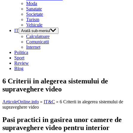
Moda
Sanatate
Societate
Turism
Vehicule
IT
Arată sub-meniul
Calculatoare
Comunicatii
Internet
Politica
Sport
Review
Blog
6 Criterii in alegerea sistemului de
supraveghere video
ArticoleOnline.info
»
IT&C
» 6 Criterii in alegerea sistemului de
supraveghere video
Pasi practici in gasirea unor camere de
supraveghere video pentru interior