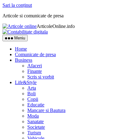
Sari la conținut
Articole si comunicate de presa
ArticoleOnline.info
Meniu
Home
Comunicate de presa
Business
Afaceri
Finante
Scris si vorbit
Life&Style
Arta
Boli
Copii
Educatie
Mancare si Bautura
Moda
Sanatate
Societate
Turism
Vehicule