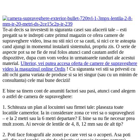
Te-ai decis sa investesti in siguranta casei sau afacerii tale – esti
pregatit sa te indrepti catre primul magazin ce ofera camere de
supraveghere video, insa nu stii nici ce sa cauti, si nici ce te asteapta
cand ajungi in momentul instalarii sistemului, propriu zis. O serie de
aspecte pot sa ne fie de real folos atunci cand cautam astfel de
dispozitive, dupa cum vom vedea in urmatoarele randuri ale acestui
material.
Ulterior, vei putea accesa oferta de camere de supraveghere
video la magazinul online Ordis
! Cu siguranta vei stii sa privesti cu
alti ochi gama variata de produse si sa iei singur (sau cu un minim de
consultanta) cele mai bune decizii!
E bine sa tinem cont de anumiti factori sau pasi, atunci cand alegem
o astfel de camera de supraveghere:
1. Schiteaza un plan al locuintei sau firmei tale: plaseaza toate
locatiile camerelor. Ia in considerare zona ce vrei sa o supraveghezi
– e la 2 metri sau la 6 metri departare? E bine sa nu fie necesar prea
mult zoom. Ai nevoie de lentile de 4, 8, 12 mm sau de alt tip?
2. Poti face fotografii ale zonei pe care vrei sa o acoperi. Asa poti