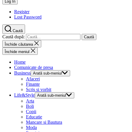
Register
Lost Password
Caută
Caută după:
Închide căutarea
Închide meniul
Home
Comunicate de presa
Business
Arată sub-meniul
Afaceri
Finante
Scris si vorbit
Life&Style
Arată sub-meniul
Arta
Boli
Copii
Educatie
Mancare si Bautura
Moda