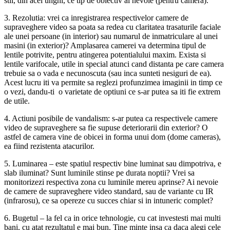
stii, din acel unghi, ce tip de obiectiv ai nevoie (pentru camera).
3. Rezolutia: vrei ca inregistrarea respectivelor camere de
supraveghere video sa poata sa redea cu claritatea trasaturile faciale
ale unei persoane (in interior) sau numarul de inmatriculare al unei
masini (in exterior)? Amplasarea camerei va determina tipul de
lentile potrivite, pentru atingerea potentialului maxim. Exista si
lentile varifocale, utile in special atunci cand distanta pe care camera
trebuie sa o vada e necunoscuta (sau inca sunteti nesiguri de ea).
Acest lucru iti va permite sa reglezi profunzimea imaginii in timp ce
o vezi, dandu-ti o varietate de optiuni ce s-ar putea sa iti fie extrem
de utile.
4. Actiuni posibile de vandalism: s-ar putea ca respectivele camere
video de supraveghere sa fie supuse deteriorarii din exterior? O
astfel de camera vine de obicei in forma unui dom (dome cameras),
ea fiind rezistenta atacurilor.
5. Luminarea – este spatiul respectiv bine luminat sau dimpotriva, e
slab iluminat? Sunt luminile stinse pe durata noptii? Vrei sa
monitorizezi respectiva zona cu luminile mereu aprinse? Ai nevoie
de camere de supraveghere video standard, sau de variante cu IR
(infrarosu), ce sa opereze cu succes chiar si in intuneric complet?
6. Bugetul – la fel ca in orice tehnologie, cu cat investesti mai multi
bani, cu atat rezultatul e mai bun. Tine minte insa ca daca alegi cele