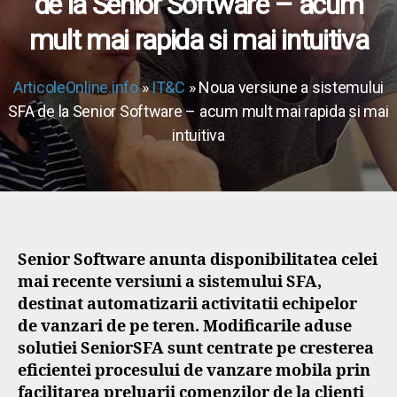
de la Senior Software – acum
mult mai rapida si mai intuitiva
ArticoleOnline.info
»
IT&C
» Noua versiune a sistemului
SFA de la Senior Software – acum mult mai rapida si mai
intuitiva
Senior Software anunta disponibilitatea celei
mai recente versiuni a sistemului SFA,
destinat automatizarii activitatii echipelor
de vanzari de pe teren. Modificarile aduse
solutiei SeniorSFA sunt centrate pe cresterea
eficientei procesului de vanzare mobila prin
facilitarea preluarii comenzilor de la clienti