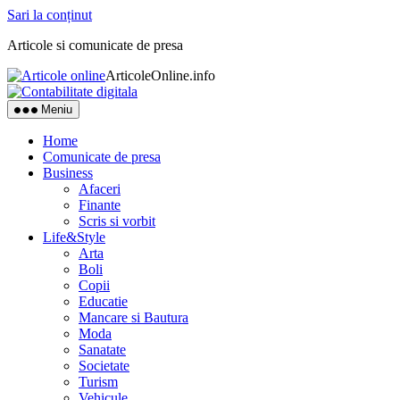
Sari la conținut
Articole si comunicate de presa
ArticoleOnline.info
Meniu
Home
Comunicate de presa
Business
Afaceri
Finante
Scris si vorbit
Life&Style
Arta
Boli
Copii
Educatie
Mancare si Bautura
Moda
Sanatate
Societate
Turism
Vehicule