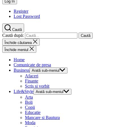
Register
Lost Password
Caută
Caută după:
Închide căutarea
Închide meniul
Home
Comunicate de presa
Business
Arată sub-meniul
Afaceri
Finante
Scris si vorbit
Life&Style
Arată sub-meniul
Arta
Boli
Copii
Educatie
Mancare si Bautura
Moda