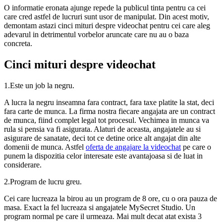
O informatie eronata ajunge repede la publicul tinta pentru ca cei
care cred astfel de lucruri sunt usor de manipulat. Din acest motiv,
demontam astazi cinci mituri despre videochat pentru cei care aleg
adevarul in detrimentul vorbelor aruncate care nu au o baza
concreta.
Cinci mituri despre videochat
1.Este un job la negru.
A lucra la negru inseamna fara contract, fara taxe platite la stat, deci
fara carte de munca. La firma nostra fiecare angajata are un contract
de munca, fiind complet legal tot procesul. Vechimea in munca va
rula si pensia va fi asigurata. Alaturi de aceasta, angajatele au si
asigurare de sanatate, deci tot ce detine orice alt angajat din alte
domenii de munca. Astfel
oferta de angajare la videochat
pe care o
punem la dispozitia celor interesate este avantajoasa si de luat in
considerare.
2.Program de lucru greu.
Cei care lucreaza la birou au un program de 8 ore, cu o ora pauza de
masa. Exact la fel lucreaza si angajatele MySecret Studio. Un
program normal pe care il urmeaza. Mai mult decat atat exista 3