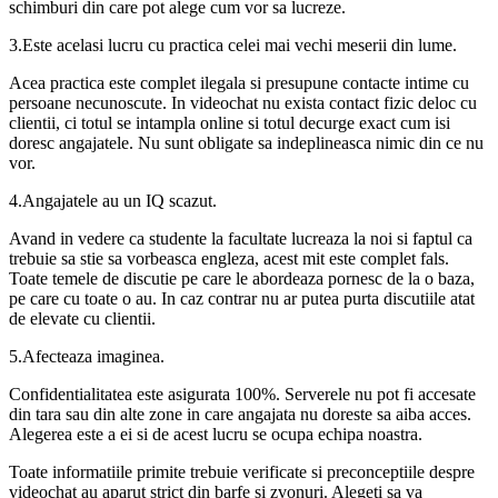
schimburi din care pot alege cum vor sa lucreze.
3.Este acelasi lucru cu practica celei mai vechi meserii din lume.
Acea practica este complet ilegala si presupune contacte intime cu
persoane necunoscute. In videochat nu exista contact fizic deloc cu
clientii, ci totul se intampla online si totul decurge exact cum isi
doresc angajatele. Nu sunt obligate sa indeplineasca nimic din ce nu
vor.
4.Angajatele au un IQ scazut.
Avand in vedere ca studente la facultate lucreaza la noi si faptul ca
trebuie sa stie sa vorbeasca engleza, acest mit este complet fals.
Toate temele de discutie pe care le abordeaza pornesc de la o baza,
pe care cu toate o au. In caz contrar nu ar putea purta discutiile atat
de elevate cu clientii.
5.Afecteaza imaginea.
Confidentialitatea este asigurata 100%. Serverele nu pot fi accesate
din tara sau din alte zone in care angajata nu doreste sa aiba acces.
Alegerea este a ei si de acest lucru se ocupa echipa noastra.
Toate informatiile primite trebuie verificate si preconceptiile despre
videochat au aparut strict din barfe si zvonuri. Alegeti sa va