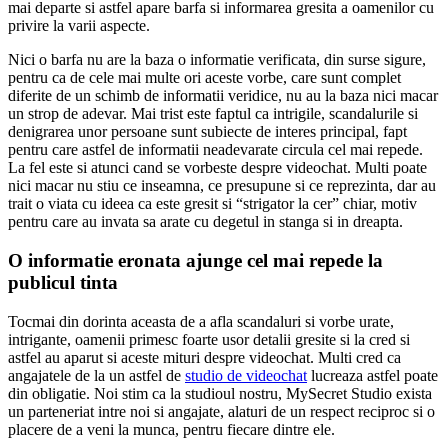
mai departe si astfel apare barfa si informarea gresita a oamenilor cu
privire la varii aspecte.
Nici o barfa nu are la baza o informatie verificata, din surse sigure,
pentru ca de cele mai multe ori aceste vorbe, care sunt complet
diferite de un schimb de informatii veridice, nu au la baza nici macar
un strop de adevar. Mai trist este faptul ca intrigile, scandalurile si
denigrarea unor persoane sunt subiecte de interes principal, fapt
pentru care astfel de informatii neadevarate circula cel mai repede.
La fel este si atunci cand se vorbeste despre videochat. Multi poate
nici macar nu stiu ce inseamna, ce presupune si ce reprezinta, dar au
trait o viata cu ideea ca este gresit si “strigator la cer” chiar, motiv
pentru care au invata sa arate cu degetul in stanga si in dreapta.
O informatie eronata ajunge cel mai repede la
publicul tinta
Tocmai din dorinta aceasta de a afla scandaluri si vorbe urate,
intrigante, oamenii primesc foarte usor detalii gresite si la cred si
astfel au aparut si aceste mituri despre videochat. Multi cred ca
angajatele de la un astfel de
studio de videochat
lucreaza astfel poate
din obligatie. Noi stim ca la studioul nostru, MySecret Studio exista
un parteneriat intre noi si angajate, alaturi de un respect reciproc si o
placere de a veni la munca, pentru fiecare dintre ele.