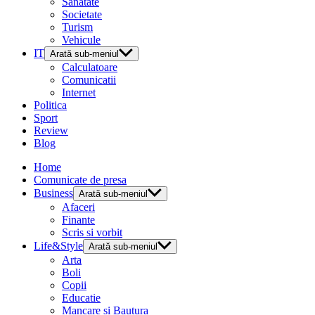
Sanatate
Societate
Turism
Vehicule
IT
Arată sub-meniul
Calculatoare
Comunicatii
Internet
Politica
Sport
Review
Blog
Home
Comunicate de presa
Business
Arată sub-meniul
Afaceri
Finante
Scris si vorbit
Life&Style
Arată sub-meniul
Arta
Boli
Copii
Educatie
Mancare si Bautura