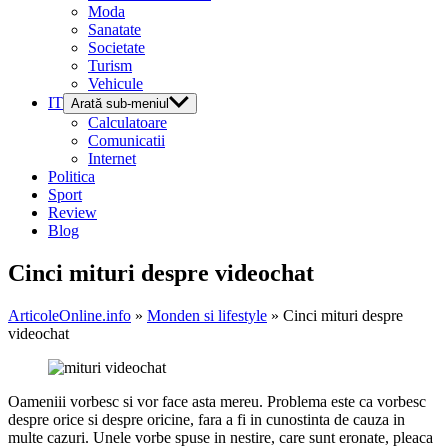
Moda
Sanatate
Societate
Turism
Vehicule
IT
Arată sub-meniul
Calculatoare
Comunicatii
Internet
Politica
Sport
Review
Blog
Cinci mituri despre videochat
ArticoleOnline.info
»
Monden si lifestyle
» Cinci mituri despre
videochat
Oameniii vorbesc si vor face asta mereu. Problema este ca vorbesc
despre orice si despre oricine, fara a fi in cunostinta de cauza in
multe cazuri. Unele vorbe spuse in nestire, care sunt eronate, pleaca