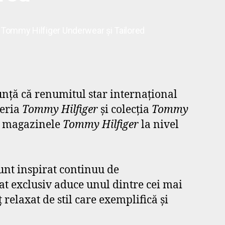
r Tommy Hilfiger Underwear şi Tailored
unţă că renumitul star internaţional
jeria
Tommy Hilfiger
şi colecţia
Tommy
în magazinele
Tommy Hilfiger
la nivel
sunt inspirat continuu de
at exclusiv aduce unul dintre cei mai
 relaxat de stil care exemplifică şi