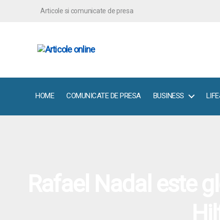
Articole si comunicate de presa
ArticoleOnline.info
HOME
COMUNICATE DE PRESA
BUSINESS
LIF
Rafael Nadal este g
Hil