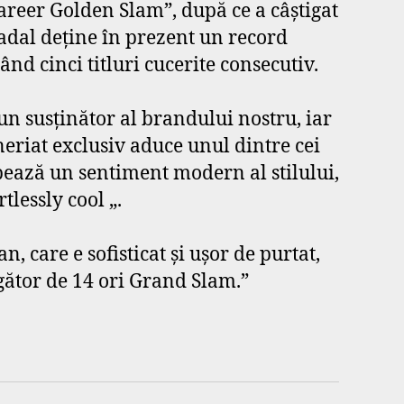
Career Golden Slam”, după ce a câştigat
adal deţine în prezent un record
d cinci titluri cucerite consecutiv.
un susţinător al brandului nostru, iar
eriat exclusiv aduce unul dintre cei
pează un sentiment modern al stilului,
tlessly cool „.
n, care e sofisticat şi uşor de purtat,
igător de 14 ori Grand Slam.”