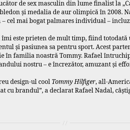
 jucător de sex masculin din lume finalist la „
bledon şi medalia de aur olimpică în 2008. N
– cel mai bogat palmares individual – incluzân
îmi este prieten de mult timp, fiind totodată 
ntul şi pasiunea sa pentru sport. Acest parten
ie în familia noastră Tommy. Rafael întruchi
randului nostru – e încrezător, amuzant şi effor
eu design-ul cool
Tommy Hilfiger
, all-America
iat cu brandul”, a declarat Rafael Nadal, câşt