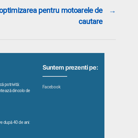
optimizarea pentru motoarele de
→
cautare
Suntem prezenti pe:
ă potrivită:
Facebook
ontează dincolo de
ve după 40 de ani: