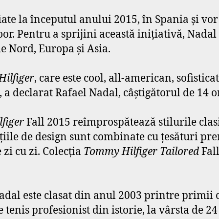
ate la începutul anului 2015, în Spania şi vor
oor. Pentru a sprijini această iniţiativă, Nada
e Nord, Europa şi Asia.
ilfiger
, care este cool, all-american, sofistica
 a declarat Rafael Nadal, câştigătorul de 14 o
figer
Fall 2015 reîmprospătează stilurile clasi
aţiile de design sunt combinate cu ţesături pr
 zi cu zi. Colecţia
Tommy Hilfiger Tailored
Fal
dal este clasat din anul 2003 printre primii ci
tenis profesionist din istorie, la vârsta de 24 