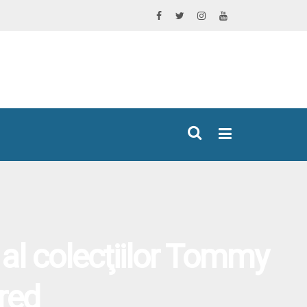
×
al colecţiilor Tommy
ored