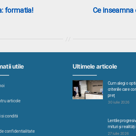
: formatia!
Ce inseamna 
atii utile
Ultimele articole
Cum alegi o optic
noi
criteriile care c
preț
tru articole
30 iulie 2026
si conditii
Lentile progresi
mituri și realități
 de confidentialitate
27 iulie 2026