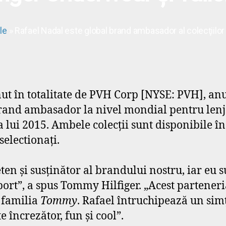
le
» Rafael Nadal este global brand ambasador al colecţiilo
ut în totalitate de PVH Corp [NYSE: PVH], an
 brand ambasador la nivel mondial pentru len
 lui 2015. Ambele colecţii sunt disponibile 
selectionaţi.
ten şi susţinător al brandului nostru, iar eu 
ort”, a spus Tommy Hilfiger. „Acest parteneri
n familia
Tommy
. Rafael întruchipează un simţ
e încrezător, fun şi cool”.