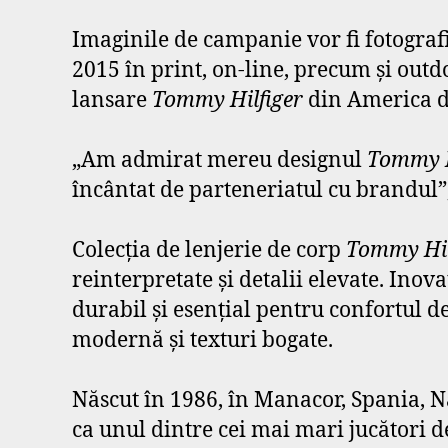
Imaginile de campanie vor fi fotografi
2015 în print, on-line, precum şi outd
lansare
Tommy Hilfiger
din America d
„Am admirat mereu designul
Tommy H
încântat de parteneriatul cu brandul”,
Colecţia de lenjerie de corp
Tommy Hil
reinterpretate şi detalii elevate. Inov
durabil şi esenţial pentru confortul de
modernă şi texturi bogate.
Născut în 1986, în Manacor, Spania, Na
ca unul dintre cei mai mari jucători de 