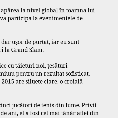
 apărea la nivel global în toamna lui
l va participa la evenimentele de
t dar uşor de purtat, iar eu sunt
ri la Grand Slam.
ce cu tăieturi noi, ţesături
emium pentru un rezultat sofisticat,
l 2015 are siluete clare, o croială
nci jucători de tenis din lume. Privit
de ani, el a fost cel mai tânăr atlet din