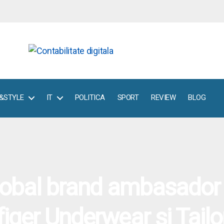
E&STYLE
IT
POLITICA
SPORT
REVIEW
BLOG
lobal brand ambasador 
figer Underwear şi Tail