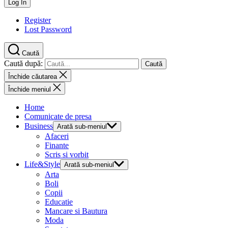
Register
Lost Password
Caută
Caută după:
Închide căutarea
Închide meniul
Home
Comunicate de presa
Business
Arată sub-meniul
Afaceri
Finante
Scris si vorbit
Life&Style
Arată sub-meniul
Arta
Boli
Copii
Educatie
Mancare si Bautura
Moda