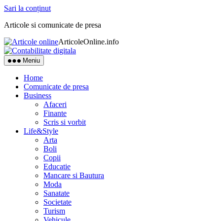
Sari la conținut
Articole si comunicate de presa
ArticoleOnline.info
Meniu
Home
Comunicate de presa
Business
Afaceri
Finante
Scris si vorbit
Life&Style
Arta
Boli
Copii
Educatie
Mancare si Bautura
Moda
Sanatate
Societate
Turism
Vehicule