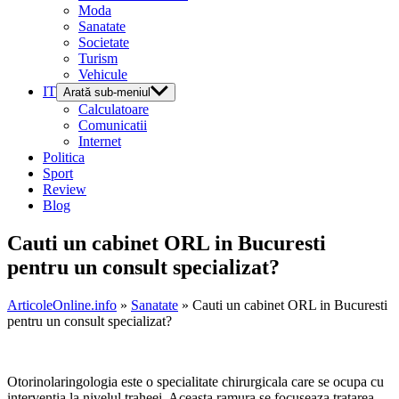
Moda
Sanatate
Societate
Turism
Vehicule
IT
Arată sub-meniul
Calculatoare
Comunicatii
Internet
Politica
Sport
Review
Blog
Cauti un cabinet ORL in Bucuresti
pentru un consult specializat?
ArticoleOnline.info
»
Sanatate
» Cauti un cabinet ORL in Bucuresti
pentru un consult specializat?
Otorinolaringologia este o specialitate chirurgicala care se ocupa cu
interventia la nivelul traheei. Aceasta ramura se focuseaza tratarea