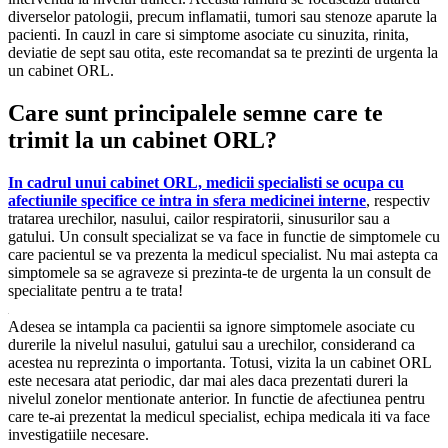
diverselor patologii, precum inflamatii, tumori sau stenoze aparute la
pacienti. In cauzl in care si simptome asociate cu sinuzita, rinita,
deviatie de sept sau otita, este recomandat sa te prezinti de urgenta la
un cabinet ORL.
Care sunt principalele semne care te
trimit la un cabinet ORL?
In cadrul unui cabinet ORL, medicii specialisti se ocupa cu
afectiunile specifice ce intra in sfera medicinei interne
, respectiv
tratarea urechilor, nasului, cailor respiratorii, sinusurilor sau a
gatului. Un consult specializat se va face in functie de simptomele cu
care pacientul se va prezenta la medicul specialist. Nu mai astepta ca
simptomele sa se agraveze si prezinta-te de urgenta la un consult de
specialitate pentru a te trata!
Adesea se intampla ca pacientii sa ignore simptomele asociate cu
durerile la nivelul nasului, gatului sau a urechilor, considerand ca
acestea nu reprezinta o importanta. Totusi, vizita la un cabinet ORL
este necesara atat periodic, dar mai ales daca prezentati dureri la
nivelul zonelor mentionate anterior. In functie de afectiunea pentru
care te-ai prezentat la medicul specialist, echipa medicala iti va face
investigatiile necesare.