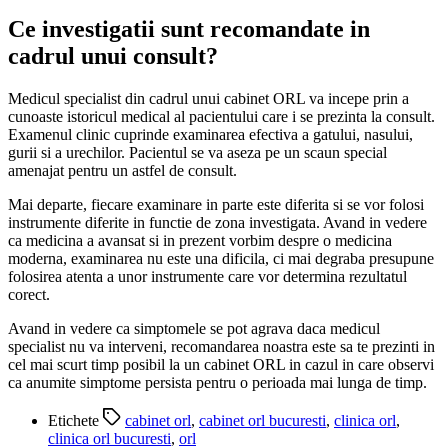
Ce investigatii sunt recomandate in
cadrul unui consult?
Medicul specialist din cadrul unui cabinet ORL va incepe prin a
cunoaste istoricul medical al pacientului care i se prezinta la consult.
Examenul clinic cuprinde examinarea efectiva a gatului, nasului,
gurii si a urechilor. Pacientul se va aseza pe un scaun special
amenajat pentru un astfel de consult.
Mai departe, fiecare examinare in parte este diferita si se vor folosi
instrumente diferite in functie de zona investigata. Avand in vedere
ca medicina a avansat si in prezent vorbim despre o medicina
moderna, examinarea nu este una dificila, ci mai degraba presupune
folosirea atenta a unor instrumente care vor determina rezultatul
corect.
Avand in vedere ca simptomele se pot agrava daca medicul
specialist nu va interveni, recomandarea noastra este sa te prezinti in
cel mai scurt timp posibil la un cabinet ORL in cazul in care observi
ca anumite simptome persista pentru o perioada mai lunga de timp.
Etichete
cabinet orl
,
cabinet orl bucuresti
,
clinica orl
,
clinica orl bucuresti
,
orl