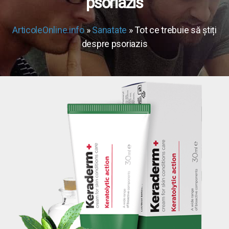
psoriazis
ArticoleOnline.info
»
Sanatate
» Tot ce trebuie să știți
despre psoriazis