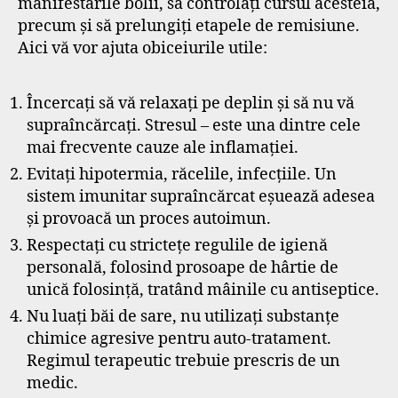
manifestările bolii, să controlați cursul acesteia,
precum și să prelungiți etapele de remisiune.
Aici vă vor ajuta obiceiurile utile:
Încercați să vă relaxați pe deplin și să nu vă
supraîncărcați. Stresul – este una dintre cele
mai frecvente cauze ale inflamației.
Evitați hipotermia, răcelile, infecțiile. Un
sistem imunitar supraîncărcat eșuează adesea
și provoacă un proces autoimun.
Respectați cu strictețe regulile de igienă
personală, folosind prosoape de hârtie de
unică folosință, tratând mâinile cu antiseptice.
Nu luați băi de sare, nu utilizați substanțe
chimice agresive pentru auto-tratament.
Regimul terapeutic trebuie prescris de un
medic.