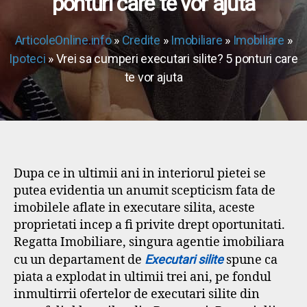
ponturi care te vor ajuta
ArticoleOnline.info
»
Credite
»
Imobiliare
»
Imobiliare
»
Ipoteci
» Vrei sa cumperi executari silite? 5 ponturi care
te vor ajuta
Dupa ce in ultimii ani in interiorul pietei se
putea evidentia un anumit scepticism fata de
imobilele aflate in executare silita, aceste
proprietati incep a fi privite drept oportunitati.
Regatta Imobiliare, singura agentie imobiliara
cu un departament de
Executari silite
spune ca
piata a explodat in ultimii trei ani, pe fondul
inmultirrii ofertelor de executari silite din