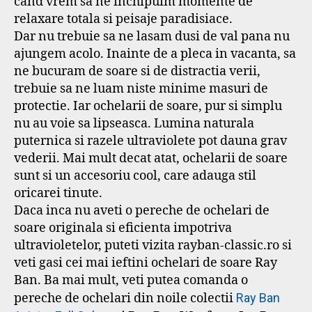
cand vrem sa ne inchipuim momente de
relaxare totala si peisaje paradisiace.
Dar nu trebuie sa ne lasam dusi de val pana nu
ajungem acolo. Inainte de a pleca in vacanta, sa
ne bucuram de soare si de distractia verii,
trebuie sa ne luam niste minime masuri de
protectie. Iar ochelarii de soare, pur si simplu
nu au voie sa lipseasca. Lumina naturala
puternica si razele ultraviolete pot dauna grav
vederii. Mai mult decat atat, ochelarii de soare
sunt si un accesoriu cool, care adauga stil
oricarei tinute.
Daca inca nu aveti o pereche de ochelari de
soare originala si eficienta impotriva
ultravioletelor, puteti vizita rayban-classic.ro si
veti gasi cei mai ieftini ochelari de soare Ray
Ban. Ba mai mult, veti putea comanda o
pereche de ochelari din noile colectii
Ray Ban