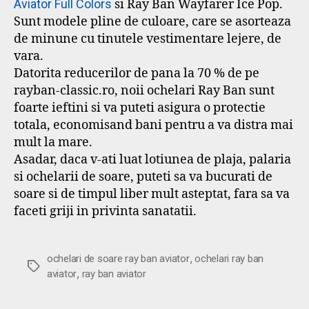
Aviator Full Colors
si Ray Ban Wayfarer Ice Pop.
Sunt modele pline de culoare, care se asorteaza
de minune cu tinutele vestimentare lejere, de
vara.
Datorita reducerilor de pana la 70 % de pe
rayban-classic.ro, noii ochelari Ray Ban sunt
foarte ieftini si va puteti asigura o protectie
totala, economisand bani pentru a va distra mai
mult la mare.
Asadar, daca v-ati luat lotiunea de plaja, palaria
si ochelarii de soare, puteti sa va bucurati de
soare si de timpul liber mult asteptat, fara sa va
faceti griji in privinta sanatatii.
,
ochelari de soare ray ban aviator
ochelari ray ban
Etichete
,
aviator
ray ban aviator