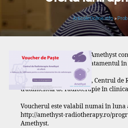
ArticoleOnline.info
»
Prob
Centrul de Radioterapie Amethyst con
pacientelor care încep tratamentul în c
Prin „Voucherul Iepuraș”, Centrul de
tratamentul de radioterapie în clinic
Voucherul este valabil numai în luna
http://amethyst-radiotherapy.ro/progr
Amethyst.