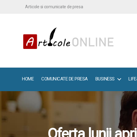
Articole si comunicate de presa
ArticoleOnline.info
HOME
COMUNICATE DE PRESA
BUSINESS
LIF
Oferta lunii ap