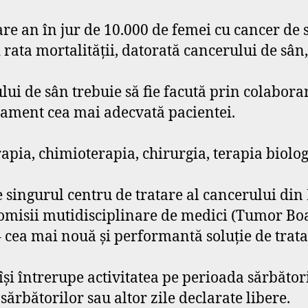
re an în jur de 10.000 de femei cu cancer de 
 rata mortalității, datorată cancerului de sâ
lui de sân trebuie să fie facută prin colabora
tament cea mai adecvată pacientei.
ia, chimioterapia, chirurgia, terapia biolog
 singurul centru de tratare al cancerului din
omisii mutidisciplinare de medici (Tumor Boar
 cea mai nouă şi performantă soluţie de trat
i întrerupe activitatea pe perioada sărbători
sărbătorilor sau altor zile declarate libere.