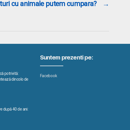
icturi cu animale putem cumpara?
→
Suntem prezenti pe:
ă potrivită:
Facebook
ontează dincolo de
ve după 40 de ani: