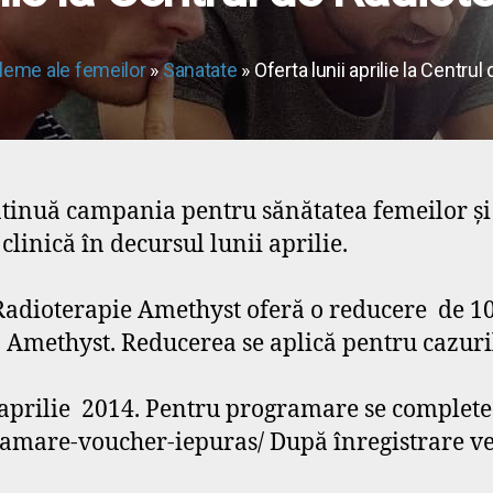
leme ale femeilor
»
Sanatate
» Oferta lunii aprilie la Centr
tinuă campania pentru sănătatea femeilor și
linică în decursul lunii aprilie.
 Radioterapie Amethyst oferă o reducere de 1
a Amethyst. Reducerea se aplică pentru cazur
 aprilie 2014. Pentru programare se complete
amare-voucher-iepuras/ După înregistrare veț