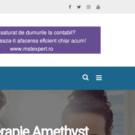
×
terapie Amethyst