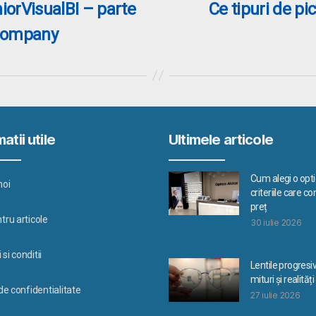
orVisualBI – parte
Ce tipuri de p
 Company
atii utile
Ultimele articole
Cum alegi o optic
noi
criteriile care c
preț
tru articole
30 iulie 2026
si conditii
Lentile progresi
mituri și realități
 de confidentialitate
27 iulie 2026