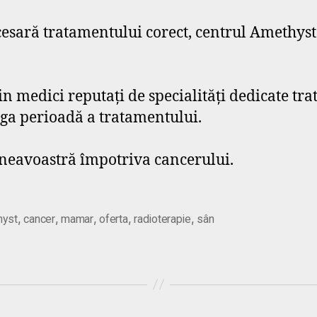
cesară tratamentului corect, centrul Amethyst 
 medici reputați de specialități dedicate tra
eaga perioadă a tratamentului.
neavoastră împotriva cancerului.
,
,
,
,
,
hyst
cancer
mamar
oferta
radioterapie
sân