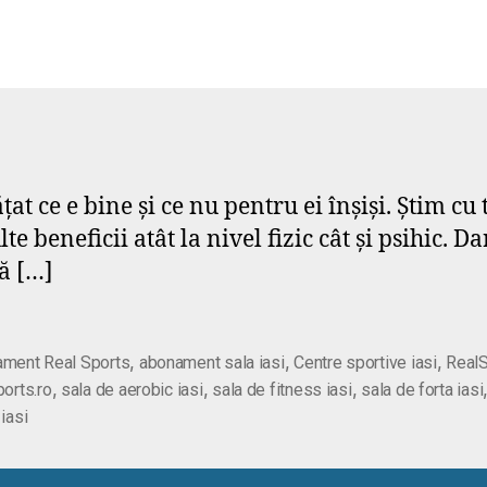
 ce e bine și ce nu pentru ei înșiși. Știm cu t
 beneficii atât la nivel fizic cât și psihic. D
ă […]
,
,
,
ment Real Sports
abonament sala iasi
Centre sportive iasi
RealS
,
,
,
ports.ro
sala de aerobic iasi
sala de fitness iasi
sala de forta iasi
iasi