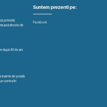
Suntem prezenti pe:
ă potrivită:
Facebook
ontează dincolo de
ve după 40 de ani:
i inainte de școală:
n control în