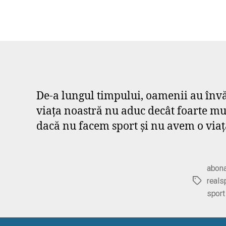
De-a lungul timpului, oamenii au învățat
viața noastră nu aduc decât foarte multe
dacă nu facem sport și nu avem o viaț
abona
reals
Etichete
sport 