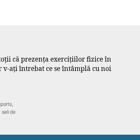
oții că prezența exercițiilor fizice în
ar v-ați întrebat ce se întâmplă cu noi
,
ports
,
sali de