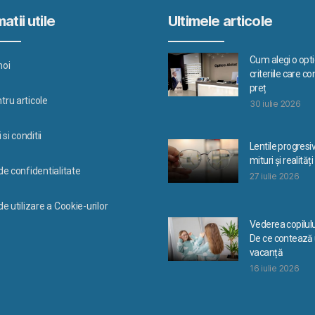
atii utile
Ultimele articole
Cum alegi o optic
noi
criteriile care c
preț
tru articole
30 iulie 2026
si conditii
Lentile progresi
mituri și realități
 de confidentialitate
27 iulie 2026
de utilizare a Cookie-urilor
Vederea copilulu
De ce contează u
vacanță
16 iulie 2026